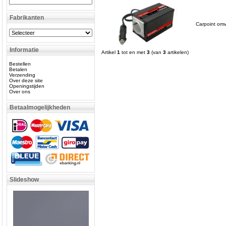
Fabrikanten
Carpoint omv
Informatie
Artikel
1
tot en met
3
(van
3
artikelen)
Bestellen
Betalen
Verzending
Over deze site
Openingstijden
Over ons
Betaalmogelijkheden
Slideshow