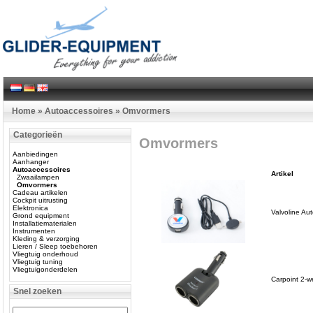
Home
»
Autoaccessoires
»
Omvormers
Categorieën
Omvormers
Aanbiedingen
Aanhanger
Autoaccessoires
Artikel
Zwaailampen
Omvormers
Cadeau artikelen
Cockpit uitrusting
Elektronica
Valvoline A
Grond equipment
Installatiematerialen
Instrumenten
Kleding & verzorging
Lieren / Sleep toebehoren
Vliegtuig onderhoud
Vliegtuig tuning
Vliegtuigonderdelen
Carpoint 2-w
Snel zoeken