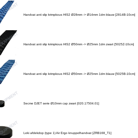
Handvat anti slip krimpkous HIS2 Ø28mm -> Ø14mm 1dm blauw [2814B-10cm]
Handvat anti slip krimpkous HIS2 Ø50mm -> Ø25mm 1dm zwart [5025Z-10cm]
Handvat anti slip krimpkous HIS2 Ø50mm -> Ø25mm 1dm blauw [5025B-10cm]
Secme DJET serie Ø10mm cap zwart [020.17504.01]
Leki afdekdop (type 1) Air Ergo knuppelhandvat [ZRB168_T1]