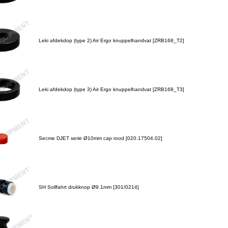
Leki afdekdop (type 2) Air Ergo knuppelhandvat [ZRB168_T2]
Leki afdekdop (type 3) Air Ergo knuppelhandvat [ZRB168_T3]
Secme DJET serie Ø10mm cap rood [020.17504.02]
SH Sollfahrt drukknop Ø9.1mm [301/0214]