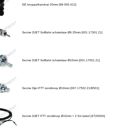
GE knuppelhandvat 20mm [99.000.412]
Secme DJET Sollfahrt schakelaar Ø6.35mm [001.17301.21]
Secme DJET Sollfahrt schakelaar Ø10mm [001.17001.21]
Secme Djet PTT zendknop Ø10mm [007.17502.21/B501]
Secme DJET PTT zendknop Ø10mm + 2.5m kabel [ST2000A]