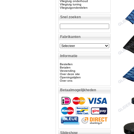
Vliegtuig onderhoud
Vliegtuig tuning
Vliegtuigonderdelen
Snel zoeken
Fabrikanten
Informatie
Bestellen
Betalen
Verzending
Over deze site
Openingstijden
Over ons
Betaalmogelijkheden
Slideshow