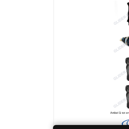
Artikel
1
tot e