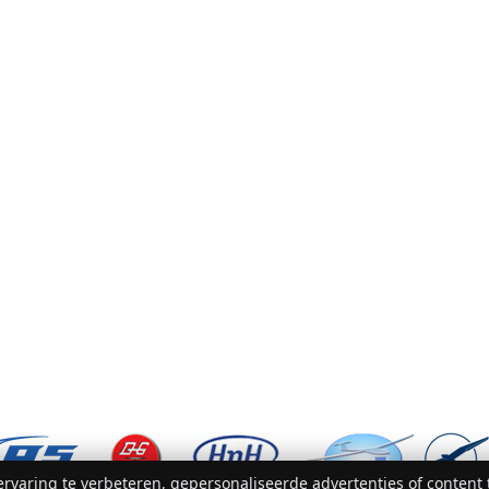
rvaring te verbeteren, gepersonaliseerde advertenties of content 