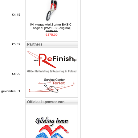
€4.45
IMI vleugelwiel 2-zitter BASIC -
original [WW-B-2S-original]
€575.00
€475.00
Partners
€5.39
€6.99
s) gevonden:
1
Officieel sponsor van