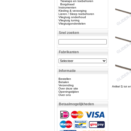
Tiewraps en toebehoren
Borgdraad
Instrumenten
Kleding & verzorging
Lieren / Sleep toebehoren
Vliegtuig onderhoud
Vliegtuig tuning
Vliegtuigonderdelen
Snel zoeken
Fabrikanten
Informatie
Bestellen
Betalen
Verzending
Artikel
1
tot e
Over deze site
Openingstijden
Over ons
Betaalmogelijkheden