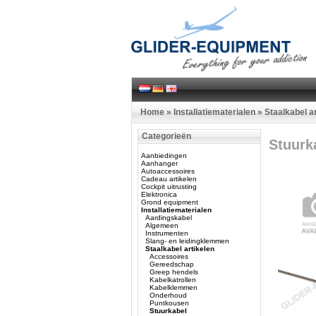
Home
»
Installatiematerialen
»
Staalkabel a
Categorieën
Stuurk
Aanbiedingen
Aanhanger
Autoaccessoires
Cadeau artikelen
Cockpit uitrusting
Elektronica
Grond equipment
Installatiematerialen
Aardingskabel
Algemeen
Instrumenten
Slang- en leidingklemmen
Staalkabel artikelen
Accessoires
Gereedschap
Greep hendels
Kabelkatrollen
Kabelklemmen
Onderhoud
Puntkousen
Stuurkabel