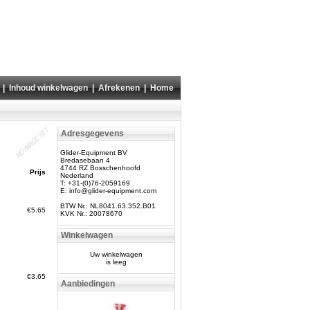
|
Inhoud winkelwagen
|
Afrekenen
|
Home
Adresgegevens
Glider-Equipment BV
Bredasebaan 4
4744 RZ Bosschenhoofd
Prijs
Nederland
T: +31-(0)76-2059169
E:
info@glider-equipment.com
BTW Nr.: NL8041.63.352.B01
€5.65
KVK Nr.: 20078670
Winkelwagen
Uw winkelwagen
is leeg
€3.65
Aanbiedingen