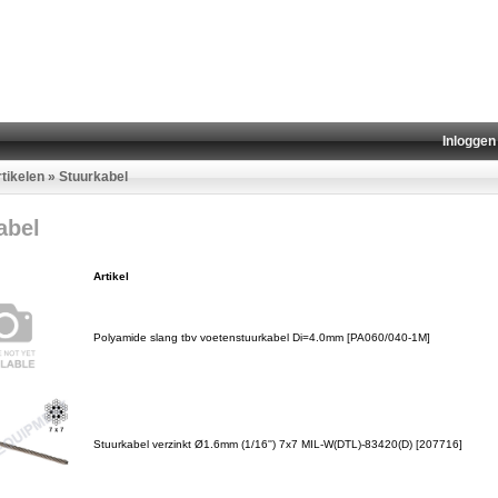
Inloggen
rtikelen
»
Stuurkabel
abel
Artikel
Polyamide slang tbv voetenstuurkabel Di=4.0mm [PA060/040-1M]
Stuurkabel verzinkt Ø1.6mm (1/16'') 7x7 MIL-W(DTL)-83420(D) [207716]