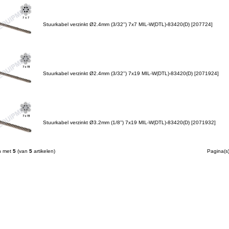
Stuurkabel verzinkt Ø2.4mm (3/32'') 7x7 MIL-W(DTL)-83420(D) [207724]
Stuurkabel verzinkt Ø2.4mm (3/32'') 7x19 MIL-W(DTL)-83420(D) [2071924]
Stuurkabel verzinkt Ø3.2mm (1/8'') 7x19 MIL-W(DTL)-83420(D) [2071932]
n met
5
(van
5
artikelen)
Pagina(