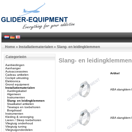
Home
»
Installatiematerialen
»
Slang- en leidingklemmen
Categorieën
Slang- en leidingklemmen
Aanbiedingen
Aanhanger
Autoaccessoires
Artikel
Cadeau artikelen
Cockpit uitrusting
Elektronica
Grond equipment
Installatiematerialen
ABA slangklem
Aardingskabel
Algemeen
Instrumenten
Slang- en leidingklemmen
Staalkabel artikelen
Tiewraps en toebehoren
Borgdraad
Instrumenten
Kleding & verzorging
ABA slangklem
Lieren / Sleep toebehoren
Vliegtuig onderhoud
Vliegtuig tuning
Vliegtuigonderdelen