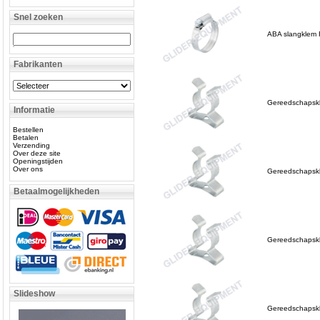
Snel zoeken
ABA slangklem
Fabrikanten
Gereedschapskl
Informatie
Bestellen
Betalen
Verzending
Over deze site
Openingstijden
Over ons
Gereedschapskl
Betaalmogelijkheden
Gereedschapskl
Slideshow
Gereedschapskl