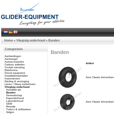
Home
»
Vliegtuig onderhoud
»
Banden
Categorieën
Banden
Aanbiedingen
Aanhanger
Autoaccessoires
Artikel
Cadeau artikelen
Cockpit uitrusting
Elektronica
Grond equipment
Installatiematerialen
Aero Classic binnenban
Instrumenten
Kleding & verzorging
Lieren / Sleep toebehoren
Vliegtuig onderhoud
AeroMatt lak
Banden
Gereedschap
Kaponderhoud
Lakonderhoud
Aero Classic binnenba
OEM
Remolie
Turbo's & zelfstarters
Velgen