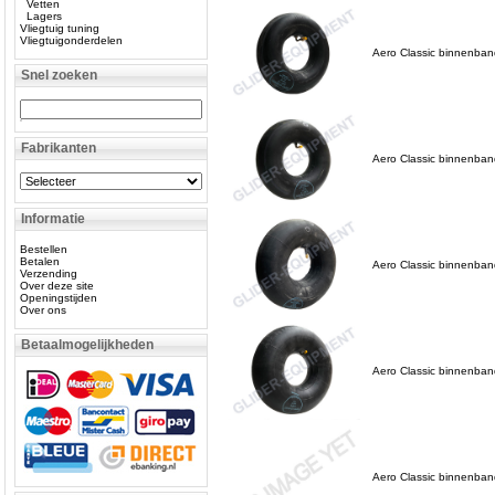
Vetten
Lagers
Vliegtuig tuning
Vliegtuigonderdelen
Aero Classic binnenba
Snel zoeken
Fabrikanten
Aero Classic binnenba
Informatie
Bestellen
Betalen
Aero Classic binnenban
Verzending
Over deze site
Openingstijden
Over ons
Betaalmogelijkheden
Aero Classic binnenba
Aero Classic binnenban