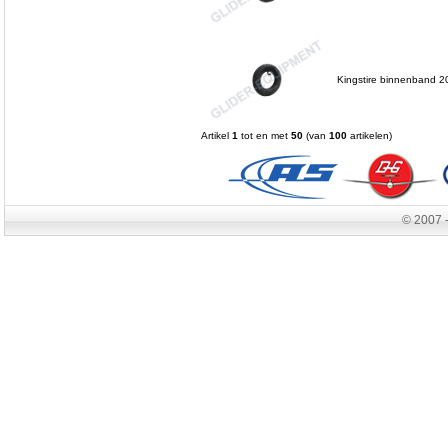
Kingstire binnenband 2
Artikel
1
tot en met
50
(van
100
artikelen)
© 2007 