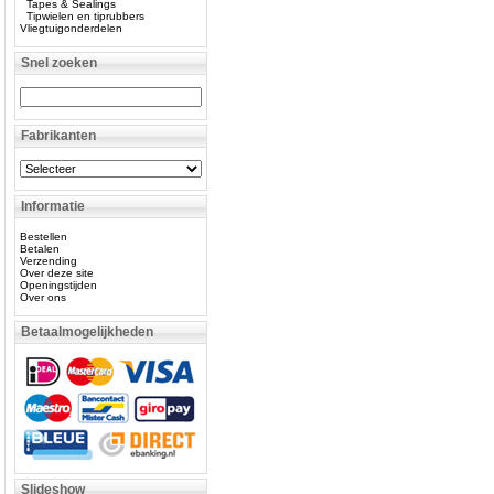
Tapes & Sealings
Tipwielen en tiprubbers
Vliegtuigonderdelen
Snel zoeken
Fabrikanten
Informatie
Bestellen
Betalen
Verzending
Over deze site
Openingstijden
Over ons
Betaalmogelijkheden
Slideshow