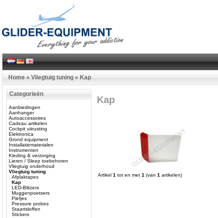
Home
»
Vliegtuig tuning
»
Kap
Categorieën
Kap
Aanbiedingen
Aanhanger
Autoaccessoires
Cadeau artikelen
Cockpit uitrusting
Elektronica
Grond equipment
Installatiematerialen
Instrumenten
Kleding & verzorging
Lieren / Sleep toebehoren
Vliegtuig onderhoud
Vliegtuig tuning
Artikel
1
tot en met
1
(van
1
artikelen)
Afplaktapes
Kap
LED-Blitzers
Muggenpoetsers
Piefjes
Pressure probes
Staartsloffen
Stickers