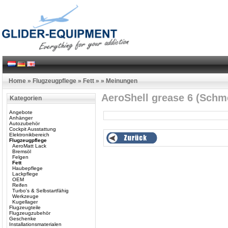
Home
»
Flugzeugpflege
»
Fett
»
»
Meinungen
AeroShell grease 6 (Schme
Kategorien
Angebote
Anhänger
Autozubehör
Cockpit Ausstattung
Elektronikbereich
Flugzeugpflege
AeroMatt Lack
Bremsöl
Felgen
Fett
Haubepflege
Lackpflege
OEM
Reifen
Turbo's & Selbstartfähig
Werkzeuge
Kugellager
Flugzeugteile
Flugzeugzubehör
Geschenke
Installationsmaterialen