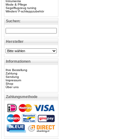
Intrumente
Mode & Pflege
Segelflugzeug tuning
Winden/ F-schleppzubehör
Suchen:
Hersteller
Informationen
Ihre Bestellung
Zahlung
Sendung
Impressum
Shop
Über uns
Zahlungsmethode