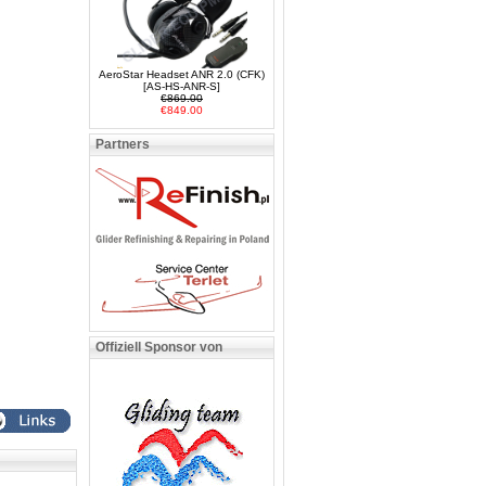
AeroStar Headset ANR 2.0 (CFK)
[AS-HS-ANR-S]
€869.00
€849.00
Partners
Offiziell Sponsor von