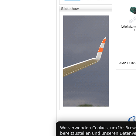
Slideshow
(Wiel)alar
1
AMP Fastin-F
Wir verwenden Cookies, um Ihr Brows
bereitzustellen und unseren Datenver