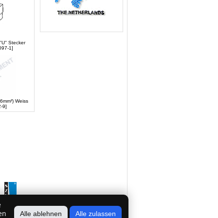
'U'' Stecker
097-1]
46mm²) Weiss
-9]
e
en
Alle ablehnen
Alle zulassen