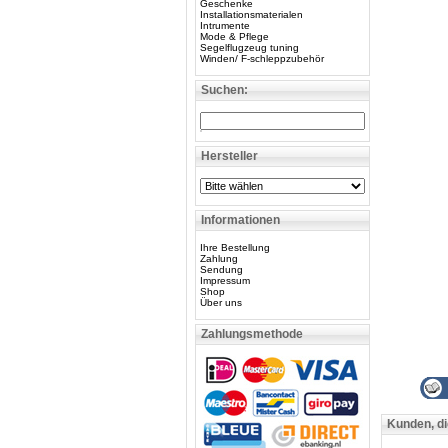
Geschenke
Installationsmaterialen
Intrumente
Mode & Pflege
Segelflugzeug tuning
Winden/ F-schleppzubehör
Suchen:
Hersteller
Informationen
Ihre Bestellung
Zahlung
Sendung
Impressum
Shop
Über uns
Zahlungsmethode
Kunden, di