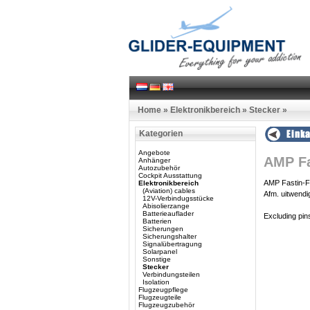
Home
»
Elektronikbereich
»
Stecker
»
Kategorien
Angebote
AMP Fa
Anhänger
Autozubehör
Cockpit Ausstattung
AMP Fastin-Fas
Elektronikbereich
(Aviation) cables
Afm. uitwen
12V-Verbindugsstücke
Abisolierzange
Batterieauflader
Excluding pin
Batterien
Sicherungen
Sicherungshalter
Signalübertragung
Solarpanel
Sonstige
Stecker
Verbindungsteilen
Isolation
Flugzeugpflege
Flugzeugteile
Flugzeugzubehör