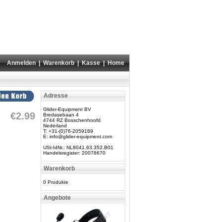
Anmelden
|
Warenkorb
|
Kasse
|
Home
Adresse
Glider-Equipment BV
€2.99
Bredasebaan 4
4744 RZ Bosschenhoofd
Nederland
T: +31-(0)76-2059169
E:
info@glider-equipment.com
USt-IdNr.: NL8041.63.352.B01
Handelsregister: 20078670
Warenkorb
0 Produkte
Angebote