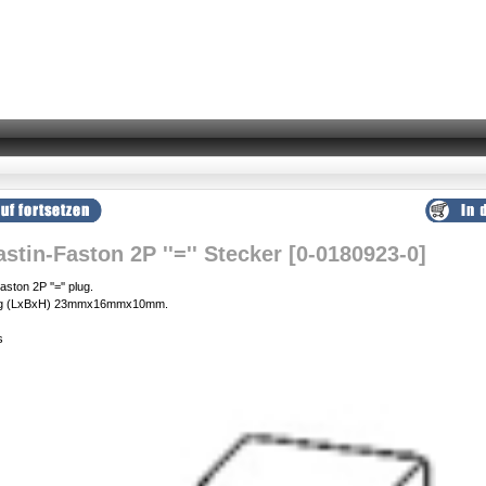
stin-Faston 2P ''='' Stecker [0-0180923-0]
ton 2P ''='' plug.
dig (LxBxH) 23mmx16mmx10mm.
s