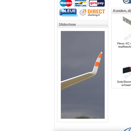
Kunden, di
Slideshow
Flexo XC r
krafftsto
Solo/Donn
schwar