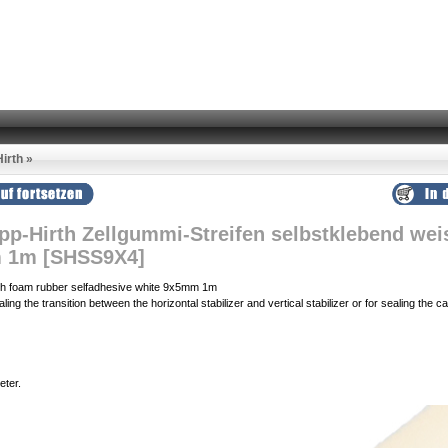
irth
»
p-Hirth Zellgummi-Streifen selbstklebend wei
 1m [SHSS9X4]
h foam rubber selfadhesive white 9x5mm 1m
aling the transition between the horizontal stabilizer and vertical stabilizer or for sealing the c
eter.