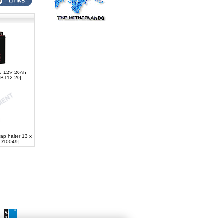
ie 12V 20Ah
[BT12-20]
ap halter 13 x
[D10049]