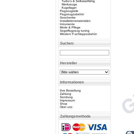
Turbo's & Selbstartfähig
Werkzeuge
Kugellager
Flugzeugteile
Flugzeugzubehör
Geschenke
Installationsmaterialen
Intrumente
Mode & Pflege
Segelflugzeug tuning
Winden/ F-schleppzubehör
Suchen:
Hersteller
Informationen
Ihre Bestellung
Zahlung
Sendung
Impressum
Shop
Über uns
Zahlungsmethode