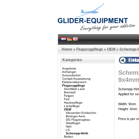
Home
»
Flugzeugpflege
»
OEM
»
Schempp-H
Kategorien
Angebote
Schemp
Anhänger
Autozubehör
9x4mm
Cockpit Ausstattung
Elektronikbereich
Flugzeugpflege
AeroMatt Lack
Schempp-Hirt
Bremsöl
Applied for se
Felgen
Fett
Haubepflege
Width: 9mm
Lackpflege
Height: 4mm
OEM
Alexander-Schleicher
Beringer Aero
Price is per m
DG Flugzeugbau
Glasflugel
Hph
LS
Schempp-Hirth
Reifen