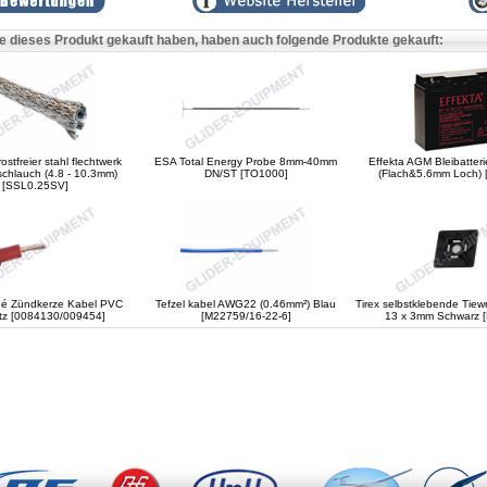
e dieses Produkt gekauft haben, haben auch folgende Produkte gekauft:
ostfreier stahl flechtwerk
ESA Total Energy Probe 8mm-40mm
Effekta AGM Bleibatter
fschlauch (4.8 - 10.3mm)
DN/ST [TO1000]
(Flach&5.6mm Loch) 
[SSL0.25SV]
é Zündkerze Kabel PVC
Tefzel kabel AWG22 (0.46mm²) Blau
Tirex selbstklebende Tiewr
tz [0084130/009454]
[M22759/16-22-6]
13 x 3mm Schwarz 