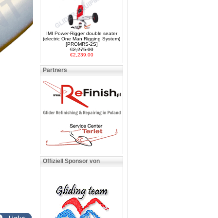
IMI Power-Rigger double seater
(electric One Man Rigging System)
[PROMRS-2S]
€2,275.00
€2,239.00
Partners
Offiziell Sponsor von