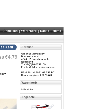
Anmelden
|
Warenkorb
|
Kasse
|
Home
Adresse
Glider-Equipment BV
ss
€4.79
Bredasebaan 4
4744 RZ Bosschenhoofd
Nederland
T: +31-(0)76-2059169
E:
info@glider-equipment.com
USt-IdNr.: NL8041.63.352.B01
anopy.
Handelsregister: 20078670
Warenkorb
0 Produkte
Angebote