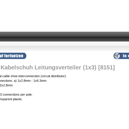
Kabelschuh Leitungsverteiler (1x3) [8151]
l cable shoe interconnection (circuit distributor).
nnections: a) 1x2.8mm - 1x6.3mm
 2x2.8mm
 3 connections per pole.
nsparent plastic.