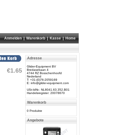
Anmelden
|
Warenkorb
|
Kasse
|
Home
Adresse
Glider-Equipment BV
€1.65
Bredasebaan 4
4744 RZ Bosschenhoofd
Nederland
T: +31-(0)76-2059169
E:
info@glider-equipment.com
USt-IdNr.: NL8041.63.352.B01
Handelsregister: 20078670
Warenkorb
0 Produkte
Angebote