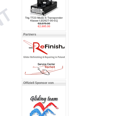
Trig TT23 Mode-S Transponder
Klasse-I [02627-00-01]
€3,079.00
€2,695.00
Partners
Offiziell Sponsor von