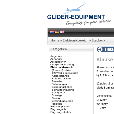
Home
»
Elektronikbereich
»
Stecker
»
Kategorien
Angebote
Klauke 
Anhänger
Autozubehör
Cockpit Ausstattung
Klauke termina
Elektronikbereich
(Aviation) cables
2 possible co
12V-Verbindugsstücke
b) 1x2.8mm -
Abisolierzange
Batterieauflader
Batterien
12 poles, 2 or
Sicherungen
Sicherungshalter
Made from tra
Signalübertragung
Solarpanel
Sonstige
Dimensions:
Stecker
L: 12mm
Verbindungsteilen
Isolation
W: 28mm
Flugzeugpflege
H: 7mm
Flugzeugteile
Flugzeugzubehör