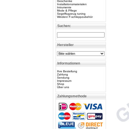
Geschenke
Installationsmaterialen
Intrumente
Mode & Pflege
Segelflugzeug tuning
Winden/ F-schleppzubehör
Suchen:
Hersteller
Informationen
Ihre Bestellung
Zahlung
Sendung
Impressum
Shop
Über uns
Zahlungsmethode