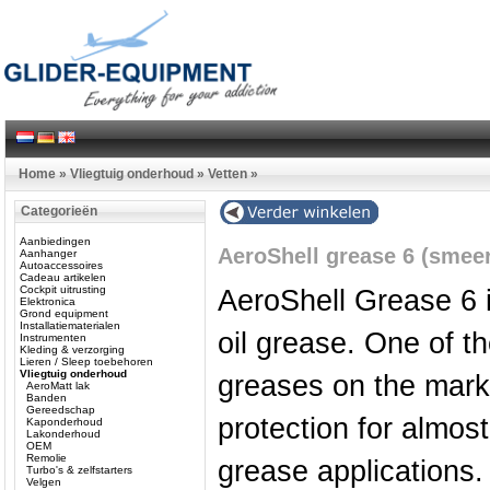
Home
»
Vliegtuig onderhoud
»
Vetten
»
Categorieën
Aanbiedingen
AeroShell grease 6 (smeer
Aanhanger
Autoaccessoires
Cadeau artikelen
Cockpit uitrusting
AeroShell Grease 6 i
Elektronica
Grond equipment
Installatiematerialen
oil grease. One of t
Instrumenten
Kleding & verzorging
Lieren / Sleep toebehoren
Vliegtuig onderhoud
greases on the marke
AeroMatt lak
Banden
Gereedschap
protection for almost
Kaponderhoud
Lakonderhoud
OEM
Remolie
grease applications.
Turbo's & zelfstarters
Velgen