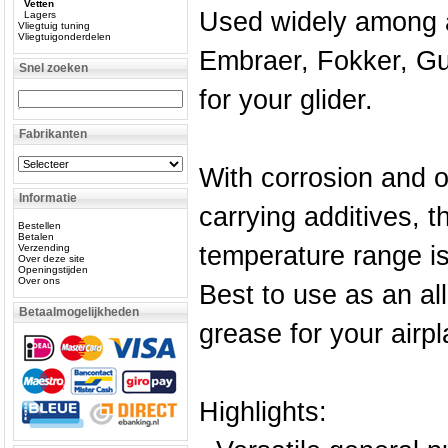
Vetten
Used widely among ai
Lagers
Vliegtuig tuning
Vliegtuigonderdelen
Embraer, Fokker, Gul
Snel zoeken
for your glider.
Fabrikanten
With corrosion and o
Informatie
carrying additives, t
Bestellen
Betalen
temperature range i
Verzending
Over deze site
Openingstijden
Over ons
Best to use as an al
Betaalmogelijkheden
grease for your airp
Highlights: