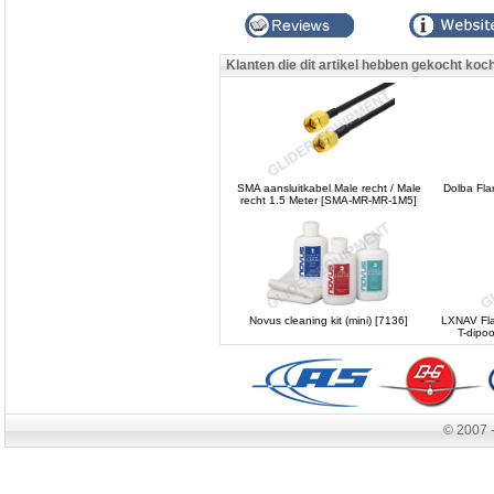
Klanten die dit artikel hebben gekocht koc
SMA aansluitkabel Male recht / Male
Dolba Fla
recht 1.5 Meter [SMA-MR-MR-1M5]
Novus cleaning kit (mini) [7136]
LXNAV Fla
T-dipo
© 2007 