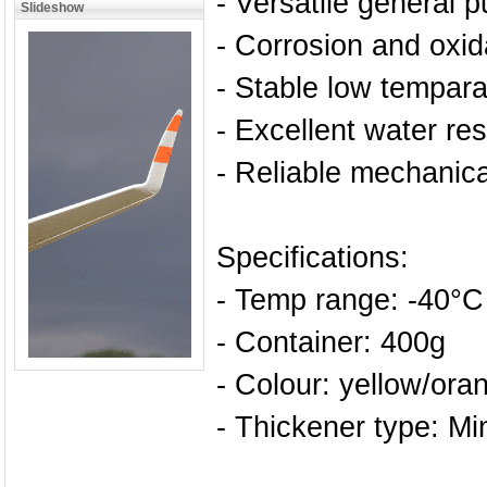
- Versatile general 
Slideshow
- Corrosion and oxid
- Stable low tempara
- Excellent water re
- Reliable mechanical
Specifications:
- Temp range: -40°C
- Container: 400g
- Colour: yellow/ora
- Thickener type: Mi