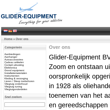
Home
»
Over ons
Over ons
Categorieën
Aanbiedingen
Glider-Equipment BV
Aanhanger
Autoaccessoires
Cadeau artikelen
Zoom en ontstaan uit
Cockpit uitrusting
Elektronica
Grond equipment
Installatiematerialen
oorspronkelijk opge
Instrumenten
Kleding & verzorging
Lieren / Sleep toebehoren
in 1928 als oliehand
Vliegtuig onderhoud
Vliegtuig tuning
Vliegtuigonderdelen
toenemen van het aa
Snel zoeken
en gereedschappen b