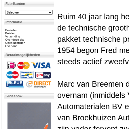
Fabrikanten
Ruim 40 jaar lang h
Informatie
de technische groot
Bestellen
Betalen
Verzending
pakket technische pr
Over deze site
Openingstijden
Over ons
1954 begon Fred met
Betaalmogelijkheden
steeds actief zweefv
Marc van Breemen die
overnam (inmiddels
Slideshow
Automaterialen BV e
van Broekhuizen Aut