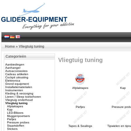
Home
»
Vliegtuig tuning
Categorieën
Vliegtuig tuning
Aanbiedingen
Aanhanger
Autoaccessoires
Cadeau artikelen
Cockpit uitrusting
Elektronica
Grond equipment
Installatiematerialen
Afplaktapes
Kap
Instrumenten
Kleding & verzorging
Lieren / Sleep toebehoren
Vliegtuig onderhoud
Vliegtuig tuning
Afplaktapes
Piefjes
Pressure prob
Kap
LED-Blitzers
Muggenpoetsers
Piefjes
Pressure probes
Staartsloffen
Tapes & Sealings
Tipwielen en tipr
Stickers