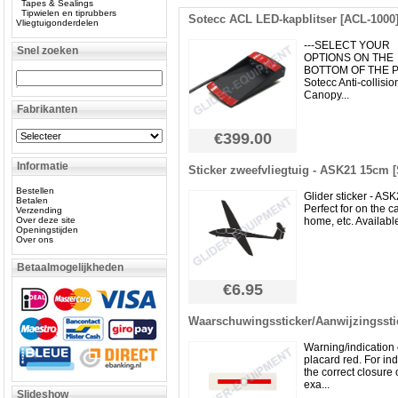
Tapes & Sealings
Tipwielen en tiprubbers
Sotecc ACL LED-kapblitser [ACL-1000
Vliegtuigonderdelen
---SELECT YOUR
Snel zoeken
OPTIONS ON THE
BOTTOM OF THE P
Sotecc Anti-collisi
Canopy...
Fabrikanten
€399.00
Informatie
Sticker zweefvliegtuig - ASK21 15cm 
Bestellen
Glider sticker - ASK
Betalen
Perfect for on the car
Verzending
Over deze site
home, etc. Available 
Openingstijden
Over ons
Betaalmogelijkheden
€6.95
Waarschuwingssticker/Aanwijzingssti
Warning/indication 
placard red. For ind
the correct closure o
exa...
Slideshow