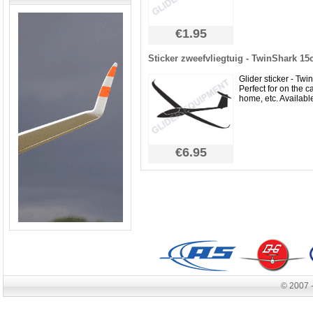
€1.95
Sticker zweefvliegtuig - TwinShark 1
Glider sticker - Tw
Perfect for on the car
home, etc. Available 
€6.95
© 2007 