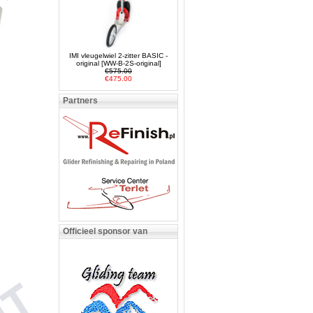
IMI vleugelwiel 2-zitter BASIC -
original [WW-B-2S-original]
€575.00
€475.00
Partners
Officieel sponsor van