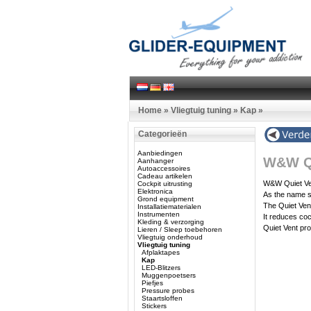
Home
»
Vliegtuig tuning
»
Kap
»
Categorieën
Aanbiedingen
W&W Qu
Aanhanger
Autoaccessoires
Cadeau artikelen
W&W Quiet Ve
Cockpit uitrusting
Elektronica
As the name s
Grond equipment
The Quiet Ven
Installatiematerialen
Instrumenten
It reduces coc
Kleding & verzorging
Quiet Vent pro
Lieren / Sleep toebehoren
Vliegtuig onderhoud
Vliegtuig tuning
Afplaktapes
Kap
LED-Blitzers
Muggenpoetsers
Piefjes
Pressure probes
Staartsloffen
Stickers