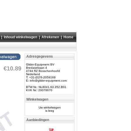
|
Inhoud winkelwagen
|
Afrekenen
|
Home
Adresgegevens
Glider-Equipment BV
€10.89
Bredasebaan 4
4744 RZ Bosschenhoofd
Nederland
T: +31-(0)76-2059169
E:
info@glider-equipment.com
BTW Nr.: NL8041.63.352.B01
KVK Nr.: 20078670
Winkelwagen
Uw winkelwagen
is leeg
Aanbiedingen