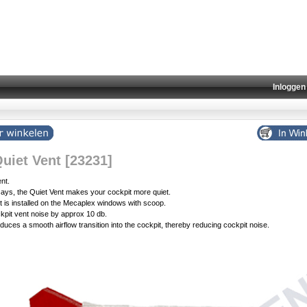
Inloggen
iet Vent [23231]
nt.
ays, the Quiet Vent makes your cockpit more quiet.
t is installed on the Mecaplex windows with scoop.
kpit vent noise by approx 10 db.
duces a smooth airflow transition into the cockpit, thereby reducing cockpit noise.