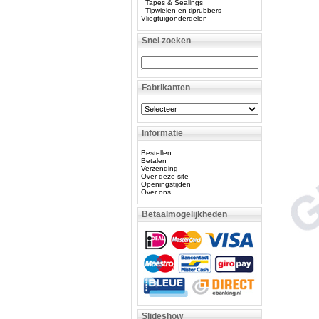
Tapes & Sealings
Tipwielen en tiprubbers
Vliegtuigonderdelen
Snel zoeken
Fabrikanten
Informatie
Bestellen
Betalen
Verzending
Over deze site
Openingstijden
Over ons
Betaalmogelijkheden
Slideshow