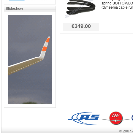
spring BOTTOM/L
(dyneema cable run
Slideshow
€349.00
© 2007 