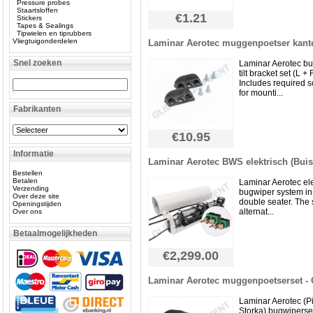
Pressure probes
Staartsloffen
€1.21
Stickers
Tapes & Sealings
Tipwielen en tiprubbers
Vliegtuigonderdelen
Laminar Aerotec muggenpoetser kant
Snel zoeken
Laminar Aerotec b
tilt bracket set (L + 
Includes required 
for mounti...
Fabrikanten
€10.95
Informatie
Laminar Aerotec BWS elektrisch (Buis)
Bestellen
Betalen
Laminar Aerotec ele
Verzending
bugwiper system in 
Over deze site
double seater. The
Openingstijden
alternat...
Over ons
Betaalmogelijkheden
€2,299.00
Laminar Aerotec muggenpoetserset -
Laminar Aerotec (Pi
Storka) bugwiperse