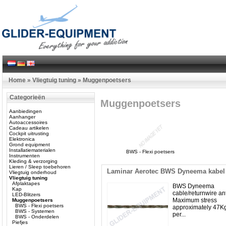
Home
»
Vliegtuig tuning
»
Muggenpoetsers
Categorieën
Muggenpoetsers
Aanbiedingen
Aanhanger
Autoaccessoires
Cadeau artikelen
Cockpit uitrusting
Elektronica
Grond equipment
Installatiematerialen
BWS - Flexi poetsers
Instrumenten
Kleding & verzorging
Lieren / Sleep toebehoren
Laminar Aerotec BWS Dyneema kabel 
Vliegtuig onderhoud
Vliegtuig tuning
Afplaktapes
BWS Dyneema
Kap
cable/returnwire ant
LED-Blitzers
Maximum stress
Muggenpoetsers
BWS - Flexi poetsers
approximately 47Kg
BWS - Systemen
per...
BWS - Onderdelen
Piefjes