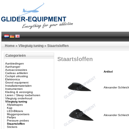
Home
»
Vliegtuig tuning
»
Staartsloffen
Categorieën
Staartsloffen
Aanbiedingen
Aanhanger
Autoaccessoires
Artikel
Cadeau artikelen
Cockpit uitrusting
Elektronica
Grond equipment
Installatiematerialen
Alexander Schleiche
Instrumenten
Kleding & verzorging
Lieren / Sleep toebehoren
Vliegtuig onderhoud
Vliegtuig tuning
Afplaktapes
Kap
LED-Blitzers
Muggenpoetsers
Alexander Schleich
Piefjes
Pressure probes
Staartsloffen
Stickers