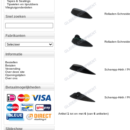
Tapes & Sealings
Tipwielen en tiprubbers
Vliegtuigonderdelen
Rolladen-Schneider 
Snel zoeken
Fabrikanten
Rolladen-Schneider
Informatie
Bestellen
Betalen
Verzending
Schempp-Hirth / Pho
Over deze site
Openingstijden
Over ons
Betaalmogelijkheden
Schempp-Hirth / Ph
Artikel
1
tot en met
6
(van
6
artikelen)
Slideshow