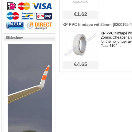
€1.62
KP PVC filmtape wit 25mm [0200105-4
KP PVC filmtape wh
25mm. Cheaper alt
Slideshow
for the no longer av
Tesa 4104....
€4.65