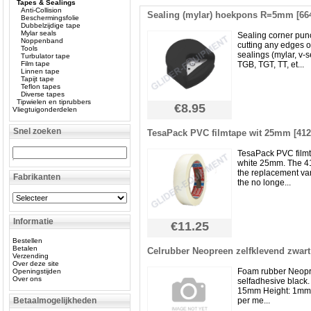
Tapes & Sealings
Anti-Collision
Sealing (mylar) hoekpons R=5mm [66
Beschermingsfolie
Dubbelzijdige tape
Mylar seals
Sealing corner pun
Noppenband
cutting any edges o
Tools
sealings (mylar, v-s
Turbulator tape
Film tape
TGB, TGT, TT, et...
Linnen tape
Tapijt tape
Teflon tapes
Diverse tapes
Tipwielen en tiprubbers
€8.95
Vliegtuigonderdelen
Snel zoeken
TesaPack PVC filmtape wit 25mm [412
TesaPack PVC film
white 25mm. The 4
the replacement var
Fabrikanten
the no longe...
Informatie
€11.25
Bestellen
Betalen
Celrubber Neopreen zelfklevend zwart
Verzending
Over deze site
Foam rubber Neop
Openingstijden
Over ons
selfadhesive black.
15mm Height: 1mm 
Betaalmogelijkheden
per me...