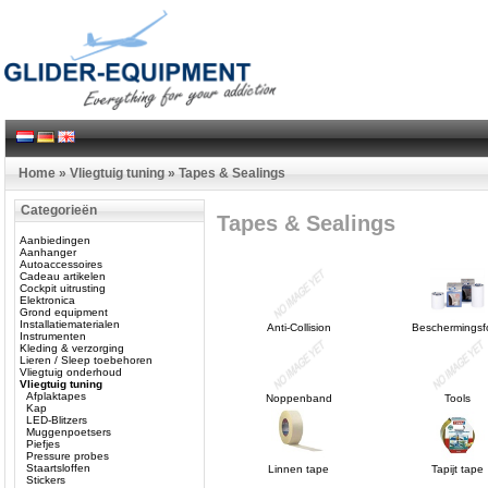
Home
»
Vliegtuig tuning
»
Tapes & Sealings
Categorieën
Tapes & Sealings
Aanbiedingen
Aanhanger
Autoaccessoires
Cadeau artikelen
Cockpit uitrusting
Elektronica
Grond equipment
Installatiematerialen
Anti-Collision
Beschermingsfo
Instrumenten
Kleding & verzorging
Lieren / Sleep toebehoren
Vliegtuig onderhoud
Vliegtuig tuning
Afplaktapes
Noppenband
Tools
Kap
LED-Blitzers
Muggenpoetsers
Piefjes
Pressure probes
Staartsloffen
Linnen tape
Tapijt tape
Stickers