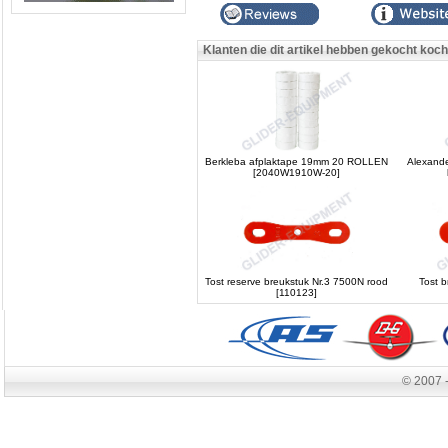
Klanten die dit artikel hebben gekocht koc
Berkleba afplaktape 19mm 20 ROLLEN
Alexande
[2040W1910W-20]
Tost reserve breukstuk Nr.3 7500N rood
Tost b
[110123]
© 2007 