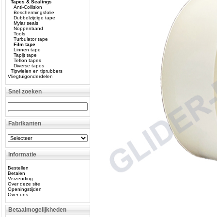
Tapes & Sealings
Anti-Collision
Beschermingsfolie
Dubbelzijdige tape
Mylar seals
Noppenband
Tools
Turbulator tape
Film tape
Linnen tape
Tapijt tape
Teflon tapes
Diverse tapes
Tipwielen en tiprubbers
Vliegtuigonderdelen
Snel zoeken
Fabrikanten
Informatie
Bestellen
Betalen
Verzending
Over deze site
Openingstijden
Over ons
Betaalmogelijkheden