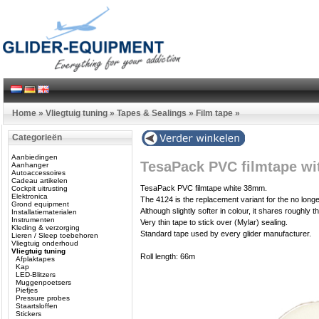
Home
»
Vliegtuig tuning
»
Tapes & Sealings
»
Film tape
»
Categorieën
Aanbiedingen
TesaPack PVC filmtape wi
Aanhanger
Autoaccessoires
Cadeau artikelen
TesaPack PVC filmtape white 38mm.
Cockpit uitrusting
Elektronica
The 4124 is the replacement variant for the no longe
Grond equipment
Although slightly softer in colour, it shares roughly
Installatiematerialen
Instrumenten
Very thin tape to stick over (Mylar) sealing.
Kleding & verzorging
Standard tape used by every glider manufacturer.
Lieren / Sleep toebehoren
Vliegtuig onderhoud
Vliegtuig tuning
Roll length: 66m
Afplaktapes
Kap
LED-Blitzers
Muggenpoetsers
Piefjes
Pressure probes
Staartsloffen
Stickers