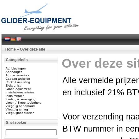
Home
»
Over deze site
Over deze si
Categorieën
Aanbiedingen
Aanhanger
Autoaccessoires
Alle vermelde prijzen
Cadeau artikelen
Cockpit uitrusting
Elektronica
Grond equipment
en inclusief 21% B
Installatiematerialen
Instrumenten
Kleding & verzorging
Lieren / Sleep toebehoren
Vliegtuig onderhoud
Vliegtuig tuning
Vliegtuigonderdelen
Voor verzending naar
Snel zoeken
BTW nummer in een 