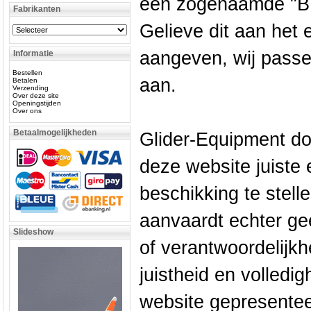
een zogenaamde "BT
Fabrikanten
Gelieve dit aan het 
aangeven, wij pass
Informatie
Bestellen
aan.
Betalen
Verzending
Over deze site
Openingstijden
Over ons
Betaalmogelijkheden
Glider-Equipment do
deze website juiste e
beschikking te stell
aanvaardt echter ge
Slideshow
of verantwoordelijkhe
juistheid en volledi
website gepresenteer