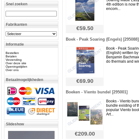
Soaring Made Easy”
Snel zoeken
4th edition is now th
encom...
Fabrikanten
€59.50
Boek - Peak Soaring (Engels) [295088]
Informatie
Book - Peak Soari
(English) written by
Bestellen
Betalen
Benjamin Bachmai
Verzending
do thermals and win
Over deze site
Openingstijden
Over ons
Betaalmogelijkheden
€69.90
Boeken - Viento bundel [295001]
Books - Viento bund
bundle existing of t
popular Viento book
Art...
Slideshow
€209.00