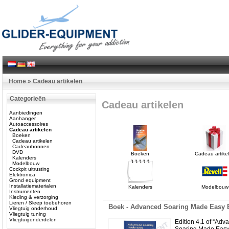
Home
»
Cadeau artikelen
Categorieën
Cadeau artikelen
Aanbiedingen
Aanhanger
Autoaccessoires
Cadeau artikelen
Boeken
Cadeau artikelen
Cadeaubonnen
DVD
Boeken
Cadeau artike
Kalenders
Modelbouw
Cockpit uitrusting
Elektronica
Grond equipment
Installatiematerialen
Kalenders
Modelbouw
Instrumenten
Kleding & verzorging
Lieren / Sleep toebehoren
Boek - Advanced Soaring Made Easy E
Vliegtuig onderhoud
Vliegtuig tuning
Vliegtuigonderdelen
Edition 4.1 of “Adv