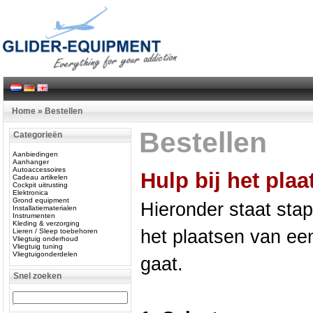
Home
»
Bestellen
Bestellen
Categorieën
Aanbiedingen
Aanhanger
Autoaccessoires
Hulp bij het pla
Cadeau artikelen
Cockpit uitrusting
Elektronica
Grond equipment
Hieronder staat sta
Installatiematerialen
Instrumenten
Kleding & verzorging
het plaatsen van een
Lieren / Sleep toebehoren
Vliegtuig onderhoud
Vliegtuig tuning
Vliegtuigonderdelen
gaat.
Snel zoeken