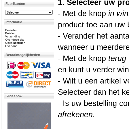
1. Selecteer uw pr
Fabrikanten
- Met de knop
in wi
Informatie
product toe aan uw b
Bestellen
Betalen
- Verander het aant
Verzending
Over deze site
Openingstijden
wanneer u meerdere 
Over ons
Betaalmogelijkheden
- Met de knop
terug
en kunt u verder win
- Wilt u een artikel 
Selecteer dan het k
Slideshow
- Is uw bestelling c
afrekenen
.