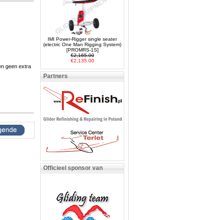
IMI Power-Rigger single seater
(electric One Man Rigging System)
[PROMRS-1S]
€2,165.00
€2,135.00
en geen extra
Partners
Officieel sponsor van