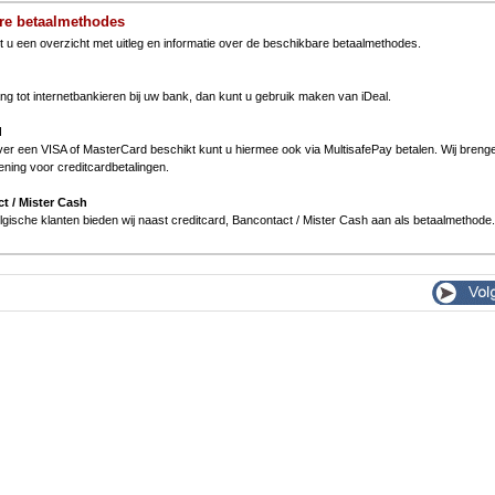
re betaalmethodes
t u een overzicht met uitleg en informatie over de beschikbare betaalmethodes.
ng tot internetbankieren bij uw bank, dan kunt u gebruik maken van iDeal.
d
er een VISA of MasterCard beschikt kunt u hiermee ook via MultisafePay betalen. Wij breng
ening voor creditcardbetalingen.
t / Mister Cash
gische klanten bieden wij naast creditcard, Bancontact / Mister Cash aan als betaalmethode.