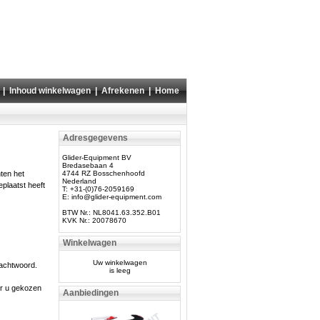
|
Inhoud winkelwagen
|
Afrekenen
|
Home
Adresgegevens
Glider-Equipment BV
Bredasebaan 4
nten het
4744 RZ Bosschenhoofd
Nederland
eplaatst heeft
T: +31-(0)76-2059169
E:
info@glider-equipment.com
BTW Nr.: NL8041.63.352.B01
KVK Nr.: 20078670
Winkelwagen
Uw winkelwagen
wachtwoord.
is leeg
or u gekozen
Aanbiedingen