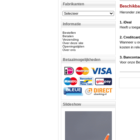
Fabrikanten
Beschikba
Hieronder zie
1. iDeal
Informatie
Heeft u toega
Bestellen
Betalen
2. Creditcar
Verzending
Wanneer u ov
Over deze site
Openingstijden
kosten in rek
Over ons
3. Bancontac
Betaalmogelijkheden
Voor onze Bel
Slideshow