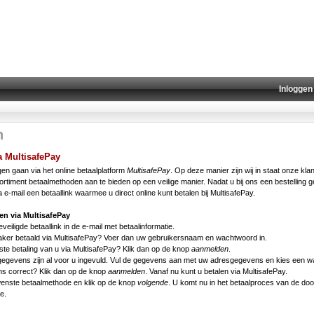
Inloggen
n
a MultisafePay
en gaan via het online betaalplatform
MultisafePay
. Op deze manier zijn wij in staat onze kla
rtiment betaalmethoden aan te bieden op een veilige manier. Nadat u bij ons een bestelling g
a e-mail een betaallink waarmee u direct online kunt betalen bij MultisafePay.
en via MultisafePay
eveiligde betaallink in de e-mail met betaalinformatie.
 vaker betaald via MultisafePay? Voer dan uw gebruikersnaam en wachtwoord in.
erste betaling van u via MultisafePay? Klik dan op de knop
aanmelden
.
 gegevens zijn al voor u ingevuld. Vul de gegevens aan met uw adresgegevens en kies een 
ns correct? Klik dan op de knop
aanmelden
. Vanaf nu kunt u betalen via MultisafePay.
wenste betaalmethode en klik op de knop
volgende
. U komt nu in het betaalproces van de do
e.