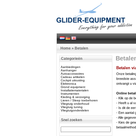
Home
»
Betalen
Betale
Categorieën
Aanbiedingen
Betalen vi
Aanhanger
Autoaccessoires
Onze betaling
Cadeau artikelen
breedste asso
Cockpit uitrusting
ontvangt u vi
Elektronica
Grond equipment
Installatiematerialen
Online betal
Instrumenten
Kleding & verzorging
- Klik op de b
Lieren / Sleep toebehoren
- Heeft u al
Vliegtuig onderhoud
Vliegtuig tuning
- Is dit de e
Vliegtuigonderdelen
- Een aantal
- Alle gegeve
Snel zoeken
- Kies de ge
betaalmethod