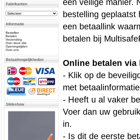
een veilige manier. 
Fabrikanten
bestelling geplaatst 
Informatie
een betaallink waarm
Bestellen
betalen bij Multisafe
Betalen
Verzending
Over deze site
Openingstijden
Over ons
Betaalmogelijkheden
Online betalen via
- Klik op de beveilig
met betaalinformatie
- Heeft u al vaker b
Slideshow
Voer dan uw gebrui
in.
- Is dit de eerste be