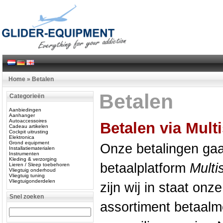
Home
»
Betalen
Betalen
Categorieën
Aanbiedingen
Aanhanger
Autoaccessoires
Betalen via Mult
Cadeau artikelen
Cockpit uitrusting
Elektronica
Grond equipment
Onze betalingen gaa
Installatiematerialen
Instrumenten
Kleding & verzorging
betaalplatform
Multi
Lieren / Sleep toebehoren
Vliegtuig onderhoud
Vliegtuig tuning
Vliegtuigonderdelen
zijn wij in staat onz
Snel zoeken
assortiment betaalm