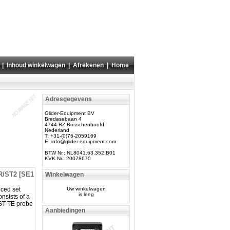
|
Inhoud winkelwagen
|
Afrekenen
|
Home
Adresgegevens
Glider-Equipment BV
Bredasebaan 4
4744 RZ Bosschenhoofd
Nederland
T: +31-(0)76-2059169
E:
info@glider-equipment.com
BTW Nr.: NL8041.63.352.B01
KVK Nr.: 20078670
R/ST2 [SE1
Winkelwagen
ced set
Uw winkelwagen
is leeg
nsists of a
ST TE probe
Aanbiedingen