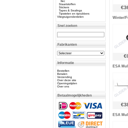
Ilec
Staartsloffen
€3
Stickers
Tapes & Sealings
Tipwielen en tiprubbers
Vliegtuigonderdelen
Winter/F
Snel zoeken
Fabrikanten
€
Informatie
ESA Mul
Bestellen
Betalen
Verzending
Over deze site
Openingstijden
Over ons
Betaalmogelijkheden
€3
ESA Mult