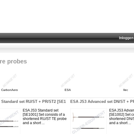
Inloggen
re probes
CarbonAero
ESA
Ilec
 Standard set RU/ST + PR/ST2 [SE1
ESA JS3 Advanced set DN/ST + P
ESA JS3 Standard set
ESA JS3 Advan
[SE1001] Set consists of a
[SE1002] Set co
shortened RU/ST TE probe
shortened DN/
and a short ...
and a short ...