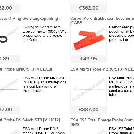
62.00
€362.00
esto O-Ring tbv slangkoppeling (
CarbonAero drukbuizen bescher
[CABB
O-Ring for Winter/Festo
CarbonAero pro
tube connector (9005). With
pouch for all ba
proper care and grease,
pressure probe
this O-rin...
protects the ...
0.89
€43.95
ti Probe MNIC/ST3 [MU1013]
ESA Multi Probe MBRC/ST3 [MU10
ESA Multi Probe MNIC/ST3
ESA Multi Prob
[MU1013]. This multi-probe
MBRC/ST3 [MU
is a combination of a
multi-probe is 
Prandtl tube...
combination of 
tube ...
87.00
€387.00
i Probe DN/3-fach/ST3 [MU1012]
ESA JS3 Total Energy Probe 8m
DN/S
ESA Multi Probe DN/3-
ESA JS3 Total 
fach/ST3 [MU1012]. A very
Probe 8mm-4