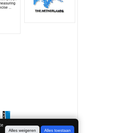
measuring
cise ...
te
Alles weigeren
Alles toestaan