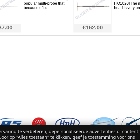
popular multi-probe that
[TO1020] The 
because of its...
head is very pre
87.00
€162.00
rvaring te verbeteren, gepersonaliseerde advertenties of content 
oor op "Alles toestaan" te klikken, geef je toestemming voor ons
© 2007 - 2026 Glider-Equipment