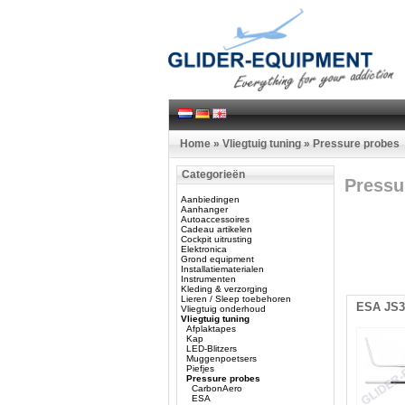
Home
»
Vliegtuig tuning
»
Pressure probes
Categorieën
Pressu
Aanbiedingen
Aanhanger
Autoaccessoires
Cadeau artikelen
Cockpit uitrusting
Elektronica
Grond equipment
Installatiematerialen
Instrumenten
Kleding & verzorging
Lieren / Sleep toebehoren
ESA JS3
Vliegtuig onderhoud
Vliegtuig tuning
Afplaktapes
Kap
LED-Blitzers
Muggenpoetsers
Piefjes
Pressure probes
CarbonAero
ESA