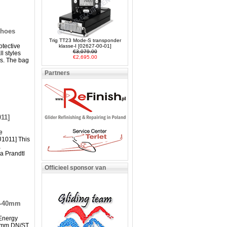
mhoes
Trig TT23 Mode-S transponder
tective
klasse-I [02627-00-01]
€3,079.00
ll styles
€2,695.00
s. The bag
Partners
11]
e
1011] This
a
a Prandtl
Officieel sponsor van
m-40mm
Energy
0mm DN/ST