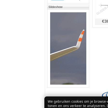
Slideshow
€3
We gebruiken cookies om je browse-e
tonen en ons verkeer te analyseren. D