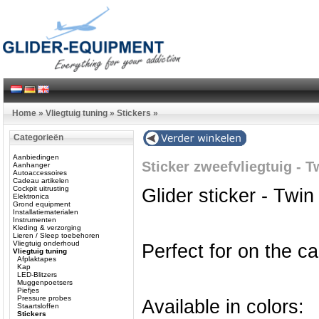
Home
»
Vliegtuig tuning
»
Stickers
»
Categorieën
Aanbiedingen
Sticker zweefvliegtuig - 
Aanhanger
Autoaccessoires
Cadeau artikelen
Cockpit uitrusting
Glider sticker - Twi
Elektronica
Grond equipment
Installatiematerialen
Instrumenten
Kleding & verzorging
Lieren / Sleep toebehoren
Vliegtuig onderhoud
Perfect for on the car
Vliegtuig tuning
Afplaktapes
Kap
LED-Blitzers
Muggenpoetsers
Piefjes
Pressure probes
Available in colors:
Staartsloffen
Stickers