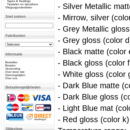
Tapes & Sealings
- Silver Metallic matt
Tipwielen en tiprubbers
Vliegtuigonderdelen
- Mirrow, silver (colo
Snel zoeken
- Grey Metallic gloss
Fabrikanten
- Grey gloss (color d
- Black matte (color 
Informatie
- Black gloss (color f
Bestellen
Betalen
Verzending
- White gloss (color 
Over deze site
Openingstijden
Over ons
- Dark Blue matte (c
Betaalmogelijkheden
- Dark Blue gloss (co
- Light Blue mat (colo
- Red gloss (color k)
Slideshow