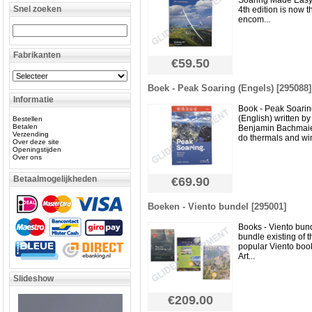
Soaring Made Easy”
Snel zoeken
4th edition is now th
encom...
Fabrikanten
€59.50
Boek - Peak Soaring (Engels) [295088]
Informatie
Book - Peak Soari
(English) written by
Bestellen
Betalen
Benjamin Bachmai
Verzending
do thermals and win
Over deze site
Openingstijden
Over ons
Betaalmogelijkheden
€69.90
Boeken - Viento bundel [295001]
Books - Viento bund
bundle existing of t
popular Viento book
Art...
Slideshow
€209.00