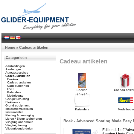
Home
»
Cadeau artikelen
Categorieën
Cadeau artikelen
Aanbiedingen
Aanhanger
Autoaccessoires
Cadeau artikelen
Boeken
Cadeau artikelen
Cadeaubonnen
DVD
Boeken
Cadeau artike
Kalenders
Modelbouw
Cockpit uitrusting
Elektronica
Grond equipment
Installatiematerialen
Kalenders
Modelbouw
Instrumenten
Kleding & verzorging
Lieren / Sleep toebehoren
Boek - Advanced Soaring Made Easy E
Vliegtuig onderhoud
Vliegtuig tuning
Vliegtuigonderdelen
Edition 4.1 of “Adv