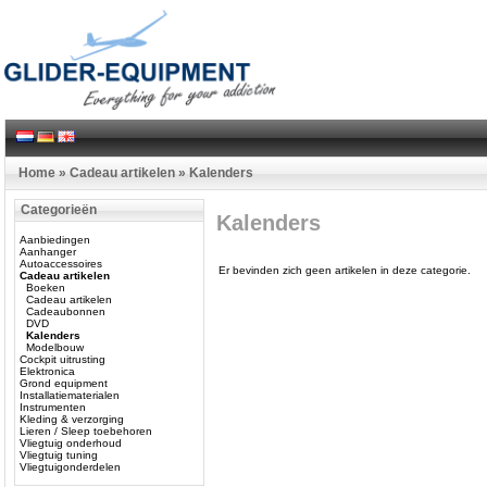
Home
»
Cadeau artikelen
»
Kalenders
Categorieën
Kalenders
Aanbiedingen
Aanhanger
Autoaccessoires
Er bevinden zich geen artikelen in deze categorie.
Cadeau artikelen
Boeken
Cadeau artikelen
Cadeaubonnen
DVD
Kalenders
Modelbouw
Cockpit uitrusting
Elektronica
Grond equipment
Installatiematerialen
Instrumenten
Kleding & verzorging
Lieren / Sleep toebehoren
Vliegtuig onderhoud
Vliegtuig tuning
Vliegtuigonderdelen