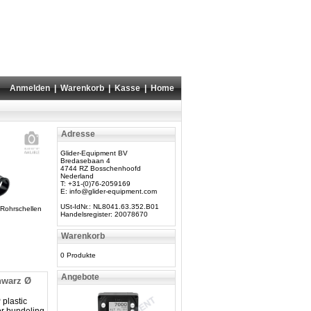
Anmelden
|
Warenkorb
|
Kasse
|
Home
Adresse
Glider-Equipment BV
Bredasebaan 4
4744 RZ Bosschenhoofd
Nederland
T: +31-(0)76-2059169
E:
info@glider-equipment.com
USt-IdNr.: NL8041.63.352.B01
Rohrschellen
Handelsregister: 20078670
Warenkorb
0 Produkte
Angebote
hwarz Ø
 plastic