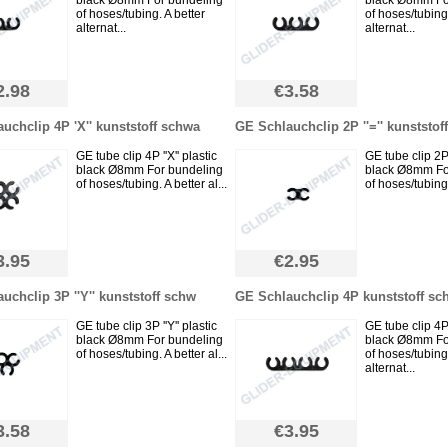
black Ø8mm For bundeling
black Ø8mm Fo
of hoses/tubing. A better
of hoses/tubing.
alternat...
alternat...
2.98
€3.58
uchclip 4P 'X'' kunststoff schwa
GE Schlauchclip 2P ''='' kunststof
GE tube clip 4P ''X'' plastic
GE tube clip 2P '
black Ø8mm For bundeling
black Ø8mm Fo
of hoses/tubing. A better al...
of hoses/tubing.
3.95
€2.95
uchclip 3P ''Y'' kunststoff schw
GE Schlauchclip 4P kunststoff sc
GE tube clip 3P ''Y'' plastic
GE tube clip 4P
black Ø8mm For bundeling
black Ø8mm Fo
of hoses/tubing. A better al...
of hoses/tubing.
alternat...
3.58
€3.95