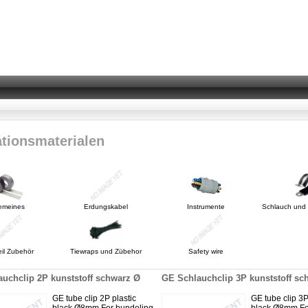
ationsmaterialen
gemeines
Erdungskabel
Instrumente
Schlauch und 
eil Zubehör
Tiewraps und Zübehor
Safety wire
uchclip 2P kunststoff schwarz Ø
GE Schlauchclip 3P kunststoff sc
GE tube clip 2P plastic
GE tube clip 3P