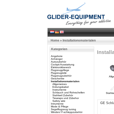
Home
»
Installationsmaterialen
Kategorien
Install
Angebote
Anhänger
Autozubehör
Cockpit Ausstattung
Elektronikbereich
Flugzeugpflege
Flugzeugteile
Flugzeugzubehör
All
Geschenke
Installationsmaterialen
Allgemeines
Erdungskabel
Instrumente
Schlauch und Rohrschellen
Stahls
Stahlseil Zubehör
Tiewraps und Zübehor
Safety wire
GE Schla
Intrumente
Mode & Pflege
Segelflugzeug tuning
Winden/ F-schleppzubehör