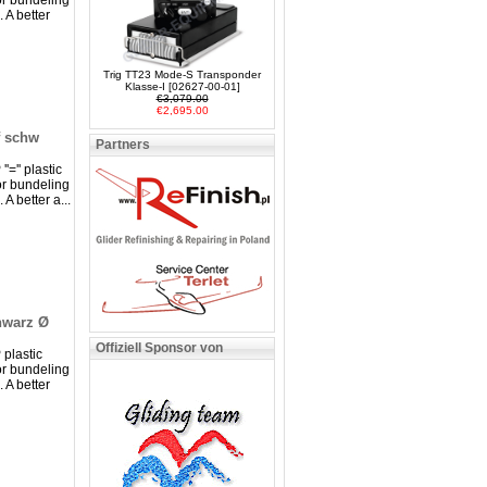
r bundeling
 A better
Trig TT23 Mode-S Transponder
Klasse-I [02627-00-01]
€3,079.00
€2,695.00
f schw
Partners
'='' plastic
r bundeling
 A better a...
hwarz Ø
Offiziell Sponsor von
 plastic
r bundeling
 A better