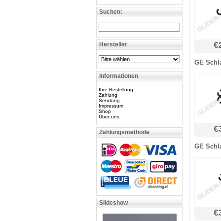
Suchen:
€
Hersteller
GE Schla
Informationen
Ihre Bestellung
Zahlung
Sendung
Impressum
Shop
Über uns
€
Zahlungsmethode
GE Schla
Slideshow
€