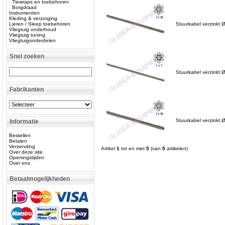
Tiewraps en toebehoren
Borgdraad
Instrumenten
Kleding & verzorging
Lieren / Sleep toebehoren
Stuurkabel verzinkt
Vliegtuig onderhoud
Vliegtuig tuning
Vliegtuigonderdelen
Snel zoeken
Stuurkabel verzinkt 
Fabrikanten
Stuurkabel verzinkt 
Informatie
Bestellen
Betalen
Verzending
Artikel
1
tot en met
5
(van
5
artikelen)
Over deze site
Openingstijden
Over ons
Betaalmogelijkheden