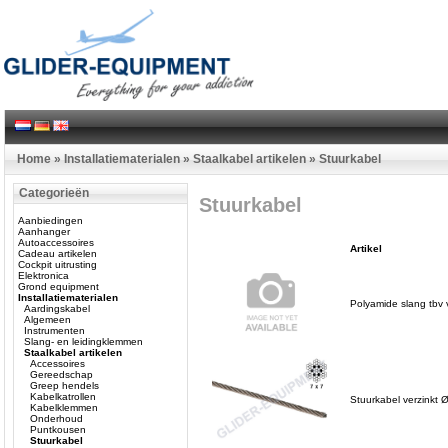
Home
»
Installatiematerialen
»
Staalkabel artikelen
»
Stuurkabel
Categorieën
Stuurkabel
Aanbiedingen
Aanhanger
Autoaccessoires
Artikel
Cadeau artikelen
Cockpit uitrusting
Elektronica
Grond equipment
Installatiematerialen
Polyamide slang tbv
Aardingskabel
Algemeen
Instrumenten
Slang- en leidingklemmen
Staalkabel artikelen
Accessoires
Gereedschap
Greep hendels
Kabelkatrollen
Stuurkabel verzinkt 
Kabelklemmen
Onderhoud
Puntkousen
Stuurkabel