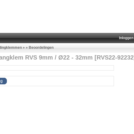
Inloggen
idingklemmen
»
»
Beoordelingen
angklem RVS 9mm / Ø22 - 32mm [RVS22-92232