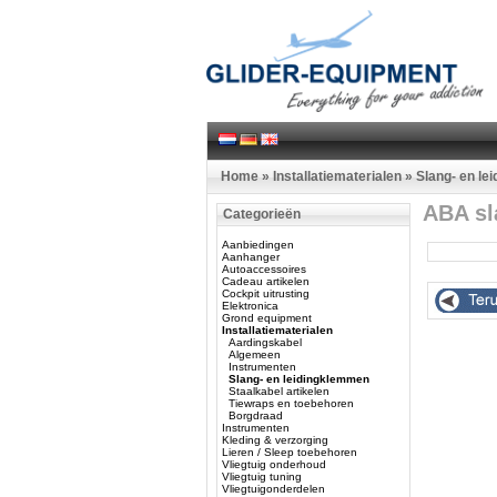
Home
»
Installatiematerialen
»
Slang- en le
ABA sl
Categorieën
Aanbiedingen
Aanhanger
Autoaccessoires
Cadeau artikelen
Cockpit uitrusting
Elektronica
Grond equipment
Installatiematerialen
Aardingskabel
Algemeen
Instrumenten
Slang- en leidingklemmen
Staalkabel artikelen
Tiewraps en toebehoren
Borgdraad
Instrumenten
Kleding & verzorging
Lieren / Sleep toebehoren
Vliegtuig onderhoud
Vliegtuig tuning
Vliegtuigonderdelen