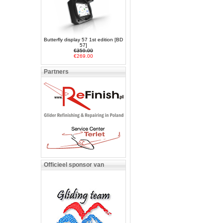
Butterfly display 57 1st edition [BD
57]
€359.00
€269.00
Partners
Officieel sponsor van