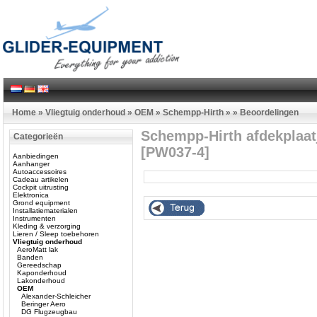
Home
»
Vliegtuig onderhoud
»
OEM
»
Schempp-Hirth
»
»
Beoordelingen
Schempp-Hirth afdekplaat
Categorieën
[PW037-4]
Aanbiedingen
Aanhanger
Autoaccessoires
Cadeau artikelen
Cockpit uitrusting
Elektronica
Grond equipment
Installatiematerialen
Instrumenten
Kleding & verzorging
Lieren / Sleep toebehoren
Vliegtuig onderhoud
AeroMatt lak
Banden
Gereedschap
Kaponderhoud
Lakonderhoud
OEM
Alexander-Schleicher
Beringer Aero
DG Flugzeugbau