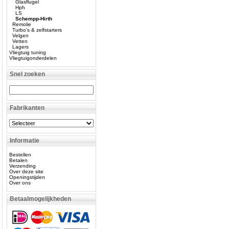
Glasflugel
Hph
LS
Schempp-Hirth
Remolie
Turbo's & zelfstarters
Velgen
Vetten
Lagers
Vliegtuig tuning
Vliegtuigonderdelen
Snel zoeken
Fabrikanten
Informatie
Bestellen
Betalen
Verzending
Over deze site
Openingstijden
Over ons
Betaalmogelijkheden