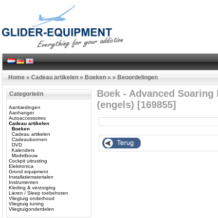
Home
»
Cadeau artikelen
»
Boeken
»
»
Beoordelingen
Boek - Advanced Soaring 
Categorieën
(engels) [169855]
Aanbiedingen
Aanhanger
Autoaccessoires
Cadeau artikelen
Boeken
Cadeau artikelen
Cadeaubonnen
DVD
Kalenders
Modelbouw
Cockpit uitrusting
Elektronica
Grond equipment
Installatiematerialen
Instrumenten
Kleding & verzorging
Lieren / Sleep toebehoren
Vliegtuig onderhoud
Vliegtuig tuning
Vliegtuigonderdelen