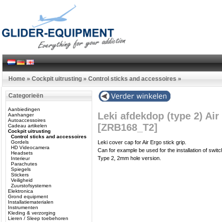
Home
»
Cockpit uitrusting
»
Control sticks and accessoires
»
Categorieën
Aanbiedingen
Leki afdekdop (type 2) Ai
Aanhanger
Autoaccessoires
[ZRB168_T2]
Cadeau artikelen
Cockpit uitrusting
Control sticks and accessoires
Gordels
Leki cover cap for Air Ergo stick grip.
HD Videocamera
Can for example be used for the installation of switc
Headsets
Type 2, 2mm hole version.
Interieur
Parachutes
Spiegels
Stickers
Veiligheid
Zuurstofsystemen
Elektronica
Grond equipment
Installatiematerialen
Instrumenten
Kleding & verzorging
Lieren / Sleep toebehoren