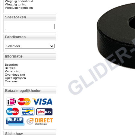
Vliegtuig onderhoud
Vliegtuig tuning
Vliegtuigonderdelen
Snel zoeken
Fabrikanten
Informatie
Bestellen
Betalen
Verzending
Over deze site
Openingstijden
Over ons
Betaalmogelijkheden
Slideshow