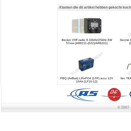
Klanten die dit artikel hebben gekocht koc
Becker VHF-radio 8.33kHz/25kHz 6W
Secme 
57mm [AR6211-(022)/AR6201]
[
PBQ (AirBatt) LiFePO4 (LFP) accu 12V
Ilec TE
10Ah [LF10-12]
© 2007 