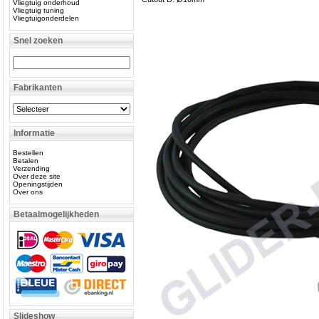
Vliegtuig onderhoud
Vliegtuig tuning
Vliegtuigonderdelen
Snel zoeken
Fabrikanten
Informatie
Bestellen
Betalen
Verzending
Over deze site
Openingstijden
Over ons
Betaalmogelijkheden
Slideshow