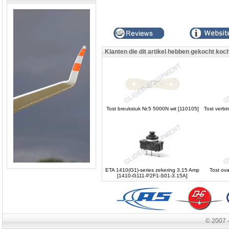
Klanten die dit artikel hebben gekocht koc
Tost breukstuk Nr.5 5000N wit [110105]
Tost verb
ETA 1410(G1)-series zekering 3.15 Amp
Tost ova
[1410-G111-P2F1-S01-3.15A]
© 2007 