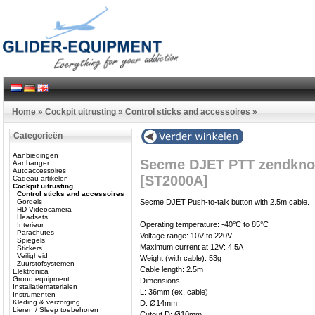
Home
»
Cockpit uitrusting
»
Control sticks and accessoires
»
Categorieën
Aanbiedingen
Secme DJET PTT zendkno
Aanhanger
Autoaccessoires
[ST2000A]
Cadeau artikelen
Cockpit uitrusting
Control sticks and accessoires
Gordels
Secme DJET Push-to-talk button with 2.5m cable.
HD Videocamera
Headsets
Operating temperature: -40°C to 85°C
Interieur
Parachutes
Voltage range: 10V to 220V
Spiegels
Maximum current at 12V: 4.5A
Stickers
Veiligheid
Weight (with cable): 53g
Zuurstofsystemen
Cable length: 2.5m
Elektronica
Grond equipment
Dimensions
Installatiematerialen
L: 36mm (ex. cable)
Instrumenten
Kleding & verzorging
D: Ø14mm
Lieren / Sleep toebehoren
Cutout D: Ø10mm