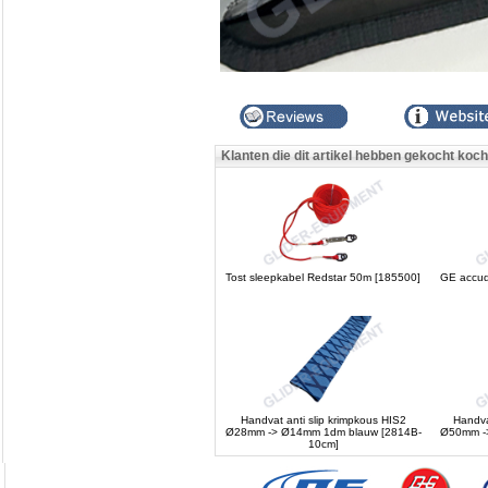
Klanten die dit artikel hebben gekocht koc
Tost sleepkabel Redstar 50m [185500]
GE accud
Handvat anti slip krimpkous HIS2
Handva
Ø28mm -> Ø14mm 1dm blauw [2814B-
Ø50mm ->
10cm]