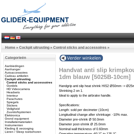
Home
»
Cockpit uitrusting
»
Control sticks and accessoires
»
Categorieën
Aanbiedingen
Handvat anti slip krimp
Aanhanger
Autoaccessoires
1dm blauw [5025B-10cm]
Cadeau artikelen
Cockpit uitrusting
Control sticks and accessoires
Gordels
Handgrip anti slip heat shrink HIS2 Ø50mm -> Ø2
HD Videocamera
Shrinking 2 on 1.
Headsets
Ideal to apply to the airbrake handle.
Interieur
Parachutes
Spiegels
Specifications:
Stickers
Veiligheid
Length: sold per decimeter (10cm)
Zuurstofsystemen
Longitudinal change after shrinkage: -10% max.
Elektronica
Grond equipment
Diameter pre-shrink Ø 50.0mm
Installatiematerialen
Diameter post-shrink Ø 25.0mm
Instrumenten
Kleding & verzorging
Nominal wall thickness of 0.60mm
Lieren / Sleep toebehoren
Operating temperature -60 °C to 125 °C