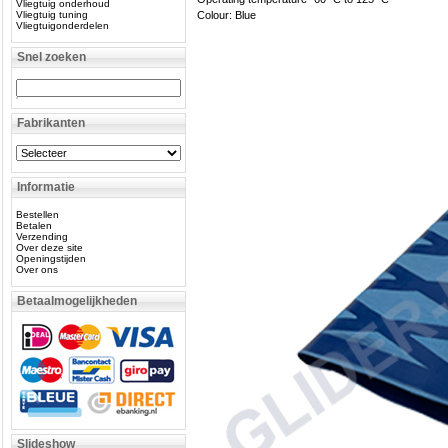
Vliegtuig onderhoud
Vliegtuig tuning
Colour: Blue
Vliegtuigonderdelen
Snel zoeken
Fabrikanten
Informatie
Bestellen
Betalen
Verzending
Over deze site
Openingstijden
Over ons
Betaalmogelijkheden
Slideshow