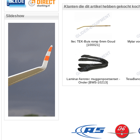
Klanten die dit artikel hebben gekocht koc
Slideshow
Ilec TEK-Buis romp 6mm Goud
Mylar v
[100021]
Laminar Aerotec muggenpoetserset -
TesaBand
Onder [BWS-10213]