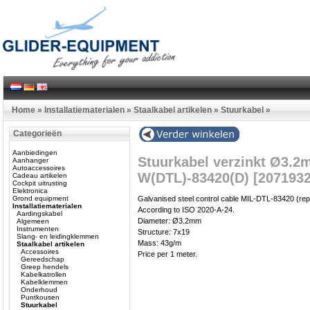
Home
»
Installatiematerialen
»
Staalkabel artikelen
»
Stuurkabel
»
Categorieën
Aanbiedingen
Stuurkabel verzinkt Ø3.2m
Aanhanger
Autoaccessoires
W(DTL)-83420(D) [2071932
Cadeau artikelen
Cockpit uitrusting
Elektronica
Grond equipment
Galvanised steel control cable MIL-DTL-83420 (re
Installatiematerialen
According to ISO 2020-A-24.
Aardingskabel
Diameter: Ø3.2mm
Algemeen
Instrumenten
Structure: 7x19
Slang- en leidingklemmen
Mass: 43g/m
Staalkabel artikelen
Accessoires
Price per 1 meter.
Gereedschap
Greep hendels
Kabelkatrollen
Kabelklemmen
Onderhoud
Puntkousen
Stuurkabel