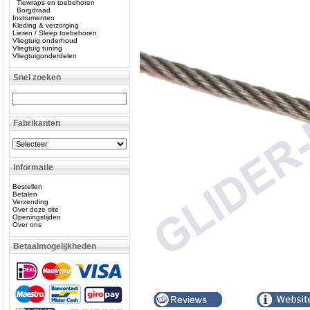
Tiewraps en toebehoren
Borgdraad
Instrumenten
Kleding & verzorging
Lieren / Sleep toebehoren
Vliegtuig onderhoud
Vliegtuig tuning
Vliegtuigonderdelen
Snel zoeken
Fabrikanten
Informatie
Bestellen
Betalen
Verzending
Over deze site
Openingstijden
Over ons
Betaalmogelijkheden