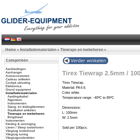
Home
»
Installatiematerialen
»
Tiewraps en toebehoren
»
Categorieën
Aanbiedingen
Tirex Tiewrap 2.5mm / 10
Aanhanger
Autoaccessoires
Cadeau artikelen
Tirex Tiewrap.
Cockpit uitrusting
Elektronica
Material: PA 6.6.
Grond equipment
Color white.
Installatiematerialen
Aardingskabel
Temperature range: -40ºC to 85ºC
Algemeen
Instrumenten
Slang- en leidingklemmen
Dimensions:
Staalkabel artikelen
L: 100mm
Tiewraps en toebehoren
Borgdraad
W: 2.5mm
Instrumenten
Kleding & verzorging
Lieren / Sleep toebehoren
Sold per 100pcs.
Vliegtuig onderhoud
Vliegtuig tuning
Vliegtuigonderdelen