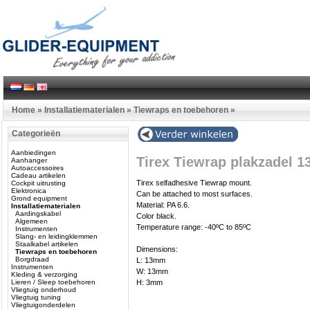
Home
»
Installatiematerialen
»
Tiewraps en toebehoren
»
Categorieën
Aanbiedingen
Tirex Tiewrap plakzadel 1
Aanhanger
Autoaccessoires
Cadeau artikelen
Tirex selfadhesive Tiewrap mount.
Cockpit uitrusting
Elektronica
Can be attached to most surfaces.
Grond equipment
Material: PA 6.6.
Installatiematerialen
Aardingskabel
Color black.
Algemeen
Temperature range: -40ºC to 85ºC
Instrumenten
Slang- en leidingklemmen
Staalkabel artikelen
Dimensions:
Tiewraps en toebehoren
Borgdraad
L: 13mm
Instrumenten
W: 13mm
Kleding & verzorging
Lieren / Sleep toebehoren
H: 3mm
Vliegtuig onderhoud
Vliegtuig tuning
Vliegtuigonderdelen