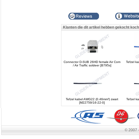
Klanten die dit artikel hebben gekocht koc
Connector D-SUB 26HD female Air Com
Tefzel k
/ Air Traffic soldeer [B795s]
Tefzel kabel AWG22 (0.46mm²) zwart
Tefzel k
[M22759/16-22-0]
© 2007 