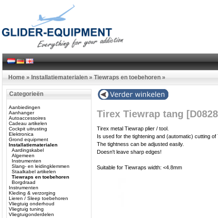
Home
»
Installatiematerialen
»
Tiewraps en toebehoren
»
Categorieën
Aanbiedingen
Tirex Tiewrap tang [D0828
Aanhanger
Autoaccessoires
Cadeau artikelen
Tirex metal Tiewrap plier / tool.
Cockpit uitrusting
Elektronica
Is used for the tightening and (automatic) cutting of
Grond equipment
The tightness can be adjusted easily.
Installatiematerialen
Aardingskabel
Doesn't leave sharp edges!
Algemeen
Instrumenten
Slang- en leidingklemmen
Suitable for Tiewraps width: <4.8mm
Staalkabel artikelen
Tiewraps en toebehoren
Borgdraad
Instrumenten
Kleding & verzorging
Lieren / Sleep toebehoren
Vliegtuig onderhoud
Vliegtuig tuning
Vliegtuigonderdelen