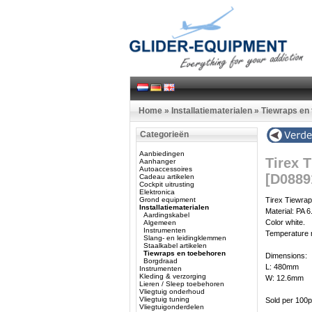
Home
»
Installatiematerialen
»
Tiewraps en
Categorieën
Aanbiedingen
Tirex 
Aanhanger
Autoaccessoires
[D0889
Cadeau artikelen
Cockpit uitrusting
Elektronica
Grond equipment
Tirex Tiewrap
Installatiematerialen
Material: PA 6
Aardingskabel
Color white.
Algemeen
Instrumenten
Temperature 
Slang- en leidingklemmen
Staalkabel artikelen
Tiewraps en toebehoren
Dimensions:
Borgdraad
L: 480mm
Instrumenten
Kleding & verzorging
W: 12.6mm
Lieren / Sleep toebehoren
Vliegtuig onderhoud
Vliegtuig tuning
Sold per 100p
Vliegtuigonderdelen