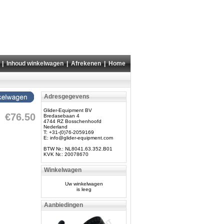
|
Inhoud winkelwagen
|
Afrekenen
|
Home
Adresgegevens
Glider-Equipment BV
€76.50
Bredasebaan 4
4744 RZ Bosschenhoofd
Nederland
T: +31-(0)76-2059169
E:
info@glider-equipment.com
BTW Nr.: NL8041.63.352.B01
KVK Nr.: 20078670
Winkelwagen
Uw winkelwagen
is leeg
Aanbiedingen