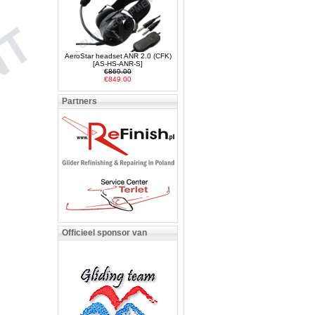
AeroStar headset ANR 2.0 (CFK)
[AS-HS-ANR-S]
€869.00
€849.00
Partners
Officieel sponsor van