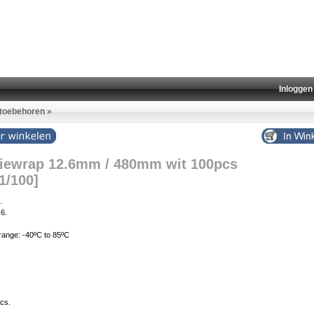
Inloggen
 toebehoren
»
Tiewrap 12.6mm / 480mm wit 100pcs
1/100]
.
.6.
range: -40ºC to 85ºC
cs.