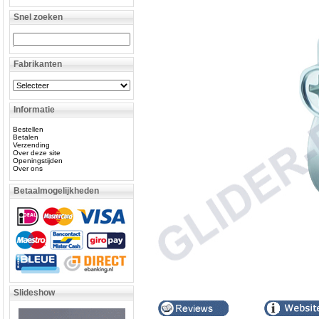
Snel zoeken
Fabrikanten
Informatie
Bestellen
Betalen
Verzending
Over deze site
Openingstijden
Over ons
Betaalmogelijkheden
Slideshow