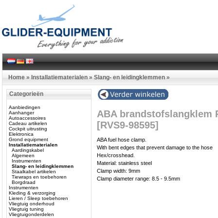
Home
»
Installatiematerialen
»
Slang- en leidingklemmen
»
Categorieën
Aanbiedingen
ABA brandstofslangklem 
Aanhanger
Autoaccessoires
[RVS9-98595]
Cadeau artikelen
Cockpit uitrusting
Elektronica
Grond equipment
ABA fuel hose clamp.
Installatiematerialen
With bent edges that prevent damage to the hose
Aardingskabel
Hex/crosshead.
Algemeen
Instrumenten
Material: stainless steel
Slang- en leidingklemmen
Clamp width: 9mm
Staalkabel artikelen
Tiewraps en toebehoren
Clamp diameter range: 8.5 - 9.5mm
Borgdraad
Instrumenten
Kleding & verzorging
Lieren / Sleep toebehoren
Vliegtuig onderhoud
Vliegtuig tuning
Vliegtuigonderdelen