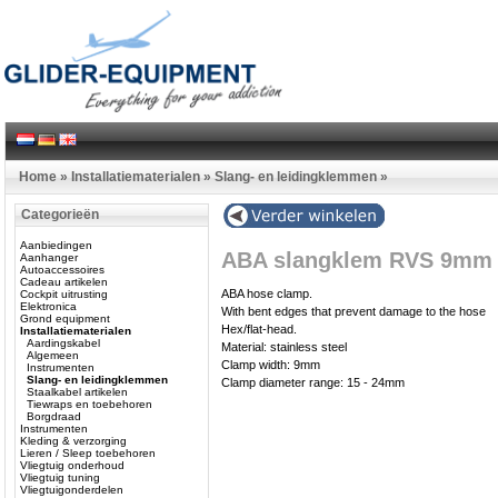
Home
»
Installatiematerialen
»
Slang- en leidingklemmen
»
Categorieën
Aanbiedingen
ABA slangklem RVS 9mm 
Aanhanger
Autoaccessoires
Cadeau artikelen
ABA hose clamp.
Cockpit uitrusting
Elektronica
With bent edges that prevent damage to the hose
Grond equipment
Hex/flat-head.
Installatiematerialen
Aardingskabel
Material: stainless steel
Algemeen
Clamp width: 9mm
Instrumenten
Slang- en leidingklemmen
Clamp diameter range: 15 - 24mm
Staalkabel artikelen
Tiewraps en toebehoren
Borgdraad
Instrumenten
Kleding & verzorging
Lieren / Sleep toebehoren
Vliegtuig onderhoud
Vliegtuig tuning
Vliegtuigonderdelen