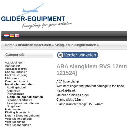
Home
»
Installatiematerialen
»
Slang- en leidingklemmen
»
Categorieën
Aanbiedingen
ABA slangklem RVS 12mm
Aanhanger
Autoaccessoires
121524]
Cadeau artikelen
Cockpit uitrusting
Elektronica
Grond equipment
ABA hose clamp.
Installatiematerialen
With bent edges that prevent damage to the hose
Aardingskabel
Hex/flat-head.
Algemeen
Instrumenten
Material: stainless steel
Slang- en leidingklemmen
Clamp width: 12mm
Staalkabel artikelen
Tiewraps en toebehoren
Clamp diameter range: 15 - 24mm
Borgdraad
Instrumenten
Kleding & verzorging
Lieren / Sleep toebehoren
Vliegtuig onderhoud
Vliegtuig tuning
Vliegtuigonderdelen