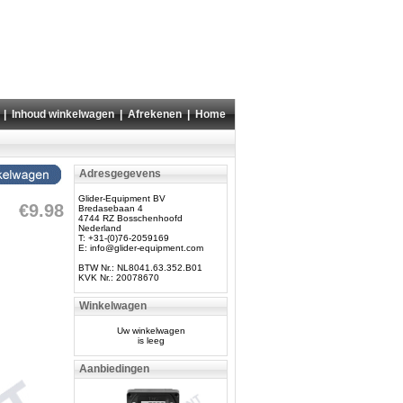
|
Inhoud winkelwagen
|
Afrekenen
|
Home
Adresgegevens
Glider-Equipment BV
€9.98
Bredasebaan 4
4744 RZ Bosschenhoofd
Nederland
T: +31-(0)76-2059169
E:
info@glider-equipment.com
BTW Nr.: NL8041.63.352.B01
KVK Nr.: 20078670
Winkelwagen
Uw winkelwagen
is leeg
Aanbiedingen