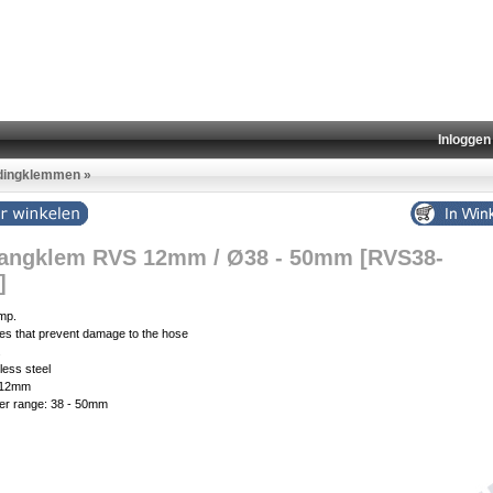
Inloggen
idingklemmen
»
angklem RVS 12mm / Ø38 - 50mm [RVS38-
]
mp.
es that prevent damage to the hose
.
nless steel
: 12mm
er range: 38 - 50mm