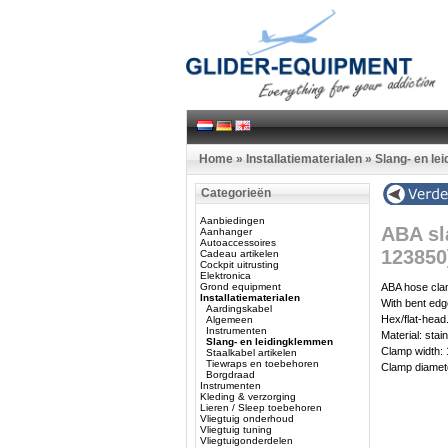
Home
»
Installatiematerialen
»
Slang- en le
Categorieën
Aanbiedingen
ABA sl
Aanhanger
Autoaccessoires
123850
Cadeau artikelen
Cockpit uitrusting
Elektronica
Grond equipment
ABA hose cla
Installatiematerialen
With bent edg
Aardingskabel
Hex/flat-head
Algemeen
Instrumenten
Material: stai
Slang- en leidingklemmen
Clamp width
Staalkabel artikelen
Tiewraps en toebehoren
Clamp diamet
Borgdraad
Instrumenten
Kleding & verzorging
Lieren / Sleep toebehoren
Vliegtuig onderhoud
Vliegtuig tuning
Vliegtuigonderdelen