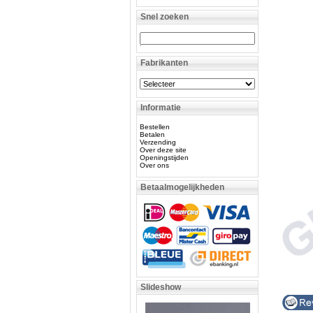
Snel zoeken
Fabrikanten
Informatie
Bestellen
Betalen
Verzending
Over deze site
Openingstijden
Over ons
Betaalmogelijkheden
Slideshow