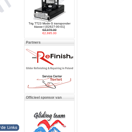
Trig TT23 Mode-S transponder
klasse-I [02627-00-01]
€3,079.00
€2,695.00
Partners
Officieel sponsor van