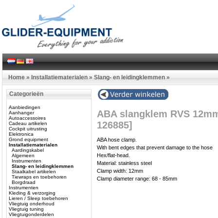
Home
»
Installatiematerialen
»
Slang- en leidingklemmen
»
Categorieën
Aanbiedingen
ABA slangklem RVS 12mm
Aanhanger
Autoaccessoires
126885]
Cadeau artikelen
Cockpit uitrusting
Elektronica
Grond equipment
ABA hose clamp.
Installatiematerialen
With bent edges that prevent damage to the hose
Aardingskabel
Hex/flat-head.
Algemeen
Instrumenten
Material: stainless steel
Slang- en leidingklemmen
Clamp width: 12mm
Staalkabel artikelen
Tiewraps en toebehoren
Clamp diameter range: 68 - 85mm
Borgdraad
Instrumenten
Kleding & verzorging
Lieren / Sleep toebehoren
Vliegtuig onderhoud
Vliegtuig tuning
Vliegtuigonderdelen