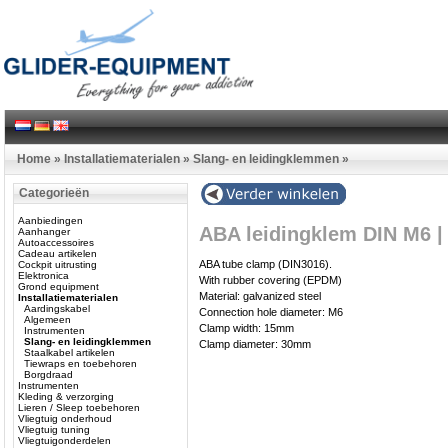
Home
»
Installatiematerialen
»
Slang- en leidingklemmen
»
Categorieën
Aanbiedingen
ABA leidingklem DIN M6 
Aanhanger
Autoaccessoires
Cadeau artikelen
ABA tube clamp (DIN3016).
Cockpit uitrusting
Elektronica
With rubber covering (EPDM)
Grond equipment
Material: galvanized steel
Installatiematerialen
Aardingskabel
Connection hole diameter: M6
Algemeen
Clamp width: 15mm
Instrumenten
Slang- en leidingklemmen
Clamp diameter: 30mm
Staalkabel artikelen
Tiewraps en toebehoren
Borgdraad
Instrumenten
Kleding & verzorging
Lieren / Sleep toebehoren
Vliegtuig onderhoud
Vliegtuig tuning
Vliegtuigonderdelen