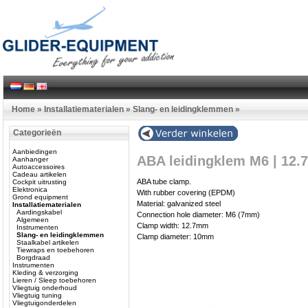
Home
»
Installatiematerialen
»
Slang- en leidingklemmen
»
Categorieën
Aanbiedingen
ABA leidingklem M6 | 12
Aanhanger
Autoaccessoires
Cadeau artikelen
ABA tube clamp.
Cockpit uitrusting
Elektronica
With rubber covering (EPDM)
Grond equipment
Material: galvanized steel
Installatiematerialen
Aardingskabel
Connection hole diameter: M6 (7mm)
Algemeen
Clamp width: 12.7mm
Instrumenten
Slang- en leidingklemmen
Clamp diameter: 10mm
Staalkabel artikelen
Tiewraps en toebehoren
Borgdraad
Instrumenten
Kleding & verzorging
Lieren / Sleep toebehoren
Vliegtuig onderhoud
Vliegtuig tuning
Vliegtuigonderdelen