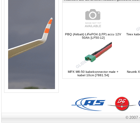
PBQ (Airbatt) LiFePO4 (LFP) accu 12V
Tirex kab
50Ah [LF50-12]
MPX M6-50 kabelconnector male +
Neutrik 
kabel 10cm [7881.54]
© 2007 