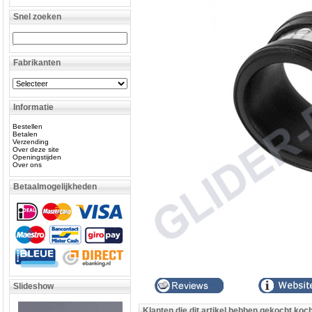
Snel zoeken
Fabrikanten
Informatie
Bestellen
Betalen
Verzending
Over deze site
Openingstijden
Over ons
Betaalmogelijkheden
Slideshow
Klanten die dit artikel hebben gekocht koc