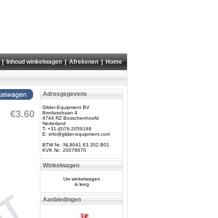
|
Inhoud winkelwagen
|
Afrekenen
|
Home
Adresgegevens
Glider-Equipment BV
€3.60
Bredasebaan 4
4744 RZ Bosschenhoofd
Nederland
T: +31-(0)76-2059169
E:
info@glider-equipment.com
BTW Nr.: NL8041.63.352.B01
KVK Nr.: 20078670
Winkelwagen
Uw winkelwagen
is leeg
Aanbiedingen