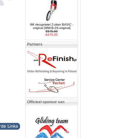
IMI vleugelwiel 2-zitter BASIC -
original [WW-B-2S-original]
€575.00
€475.00
Partners
Officieel sponsor van