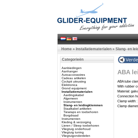
Home
»
Installatiematerialen
»
Slang- en le
Categorieën
Aanbiedingen
ABA le
Aanhanger
Autoaccessoires
Cadeau artikelen
ABA tube cla
Cockpit uitrusting
Elektronica
With rubber 
Grond equipment
Material: galv
Installatiematerialen
Aardingskabel
Connection h
Algemeen
Clamp width:
Instrumenten
Slang- en leidingklemmen
Clamp diame
Staalkabel artikelen
Tiewraps en toebehoren
Borgdraad
Instrumenten
Kleding & verzorging
Lieren / Sleep toebehoren
Vliegtuig onderhoud
Vliegtuig tuning
Vliegtuigonderdelen