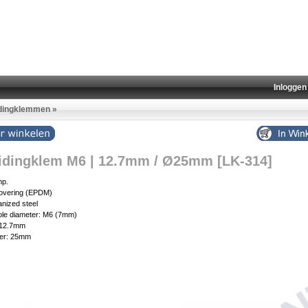
Inloggen
idingklemmen
»
idingklem M6 | 12.7mm / Ø25mm [LK-314]
mp.
covering (EPDM)
anized steel
ole diameter: M6 (7mm)
 12.7mm
ter: 25mm