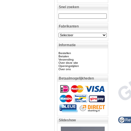
Snel zoeken
Fabrikanten
Informatie
Bestellen
Betalen
Verzending
Over deze site
Openingstijden
Over ons
Betaalmogelijkheden
Slideshow