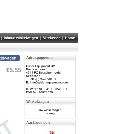
|
Inhoud winkelwagen
|
Afrekenen
|
Home
Adresgegevens
Glider-Equipment BV
€5.55
Bredasebaan 4
4744 RZ Bosschenhoofd
Nederland
T: +31-(0)76-2059169
E:
info@glider-equipment.com
BTW Nr.: NL8041.63.352.B01
KVK Nr.: 20078670
Winkelwagen
Uw winkelwagen
is leeg
Aanbiedingen