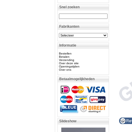
Snel zoeken
Fabrikanten
Informatie
Bestellen
Betalen
Verzending
Over deze site
Openingstijden
Over ons
Betaalmogelijkheden
Slideshow