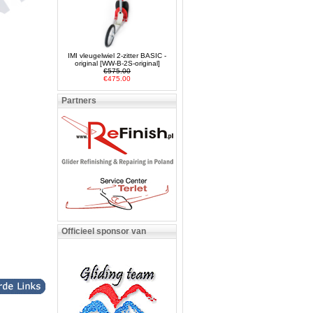
IMI vleugelwiel 2-zitter BASIC -
original [WW-B-2S-original]
€575.00
€475.00
Partners
Officieel sponsor van