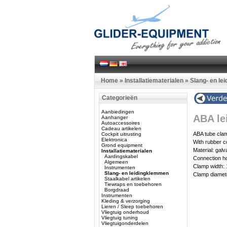
Home
»
Installatiematerialen
»
Slang- en le
Categorieën
Aanbiedingen
ABA le
Aanhanger
Autoaccessoires
Cadeau artikelen
ABA tube cla
Cockpit uitrusting
Elektronica
With rubber 
Grond equipment
Material: galv
Installatiematerialen
Aardingskabel
Connection h
Algemeen
Clamp width:
Instrumenten
Slang- en leidingklemmen
Clamp diame
Staalkabel artikelen
Tiewraps en toebehoren
Borgdraad
Instrumenten
Kleding & verzorging
Lieren / Sleep toebehoren
Vliegtuig onderhoud
Vliegtuig tuning
Vliegtuigonderdelen