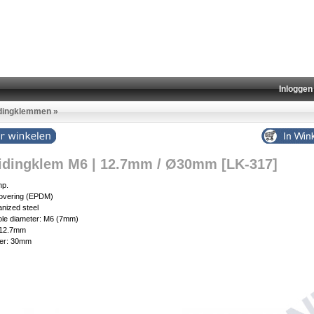
Inloggen
idingklemmen
»
idingklem M6 | 12.7mm / Ø30mm [LK-317]
mp.
covering (EPDM)
anized steel
ole diameter: M6 (7mm)
 12.7mm
ter: 30mm