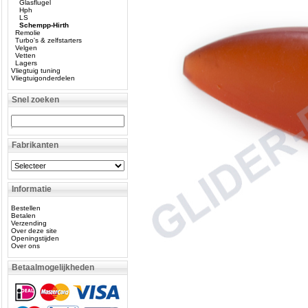
Glasflugel
Hph
LS
Schempp-Hirth
Remolie
Turbo's & zelfstarters
Velgen
Vetten
Lagers
Vliegtuig tuning
Vliegtuigonderdelen
Snel zoeken
Fabrikanten
Informatie
Bestellen
Betalen
Verzending
Over deze site
Openingstijden
Over ons
Betaalmogelijkheden